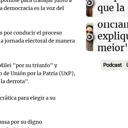
Losada
ponible para trabajar junto a
que la
viento
 democracia es la voz del
que el
econo
Panorama F
oficia
Episodios
Audio.
mejora
as por conducir el proceso
expliq
en el 
próxi
 la jornada electoral de manera
mejor"
protes
Amamos Arg
Audio.
la ley 
Episodios
Rosari
Milei "por su triunfo" y
Podcast
Manife
propi
 de Unión por la Patria (UxP),
la ley 
en Ros
privad
la derrota".
Propi
Audio.
contra 
Informados 
Privad
ática para elegir a su
Episodios
Juez c
Propi
Viva la Radi
la pol
Privad
Episodios
Massa por su digno
Audio.
por la