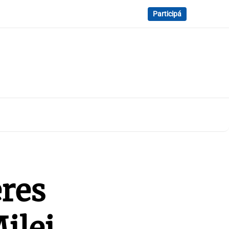
Participá
eres
Milei