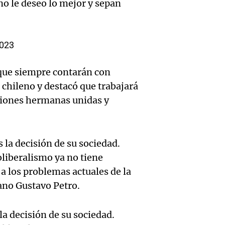
debati
no le deseo lo mejor y sepan
Boulail
Tierra
Senad
prepar
"Cons
Viva la Radi
2023
Episodios
Audio.
su gra
un rel
 que siempre contarán con
Detien
con co
menti
chileno y destacó que trabajará
Salta a
de pan
Informados 
iones hermanas unidas y
Audio.
Episodios
aboga
y acti
entre
violó l
destac
la decisión de su sociedad.
bicicle
Audio.
condic
oliberalismo ya no tiene
Panorama F
estudi
Episodios
a los problemas actuales de la
Expert
ir al 
proyec
no Gustavo Petro.
advier
de Atl
duplic
Audio.
a decisión de su sociedad.
sobre 
Panorama F