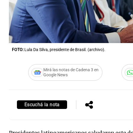
Notas
Notas
FOTO:
Lula Da Silva, presidente de Brasil. (archivo).
Editorial
Mundial 2026
La Sol
Mirá las notas de Cadena 3 en
Google News
Escuchá la nota
Presidentes latinoamericanos saludaron este 