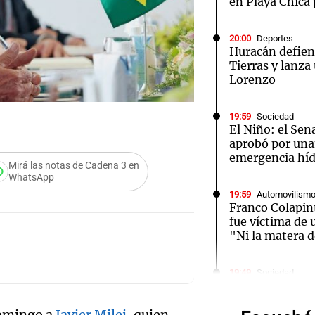
en Playa Chica 
20:00
Deportes
Huracán defien
Tierras y lanza
Lorenzo
Notas
Notas
No
19:59
Sociedad
e en Cadena 3
El huracán de Arequito
Cadena 3 en
El Niño: el Sen
aprobó por una
emergencia híd
Mirá las notas de Cadena 3 en
WhatsApp
19:59
Automovilism
Franco Colapin
fue víctima de 
"Ni la matera 
Audio.
Blanca
19:49
Sociedad
"La droga era m
tuvimos sexo":
psicól
domingo a
Javier Milei
, quien
contó cómo fue