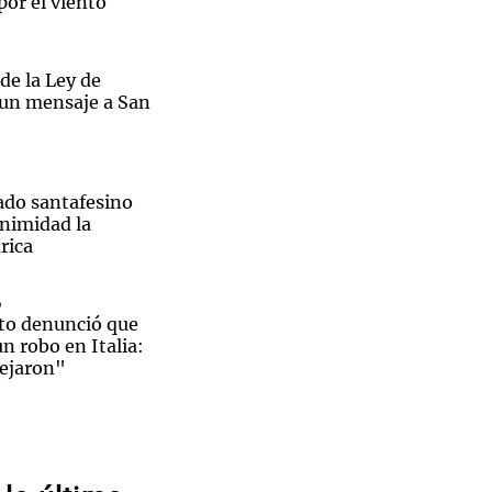
por el viento
de la Ley de
 un mensaje a San
Notas
tas
Notas
Venezuela de
 Groenlandia
Comprometidos
Madur
ado santafesino
nimidad la
rica
o
to denunció que
un robo en Italia:
dejaron"
Débora
,
ía y ni siquiera
 Candela Arizaga
oga
 su noche con