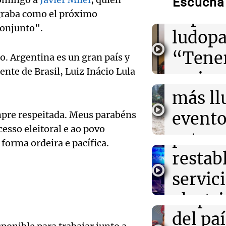
Escuchá 
Moyano
Audio.
expert
graba como el próximo
conjunto".
Meteo
ludopa
19:46
Sociedad
Incidentes fren
alertó
“Tener
diez detenidos 
o. Argentina es un gran país y
la marcha
Audio.
nte de Brasil, Luiz Inácio Lula
Niño t
casino
sigue
más ll
19:41
Política y Eco
mano 
Fito Páez y La
Bariloche y Bue
trabaj
evento
empre respeitada. Meus parabéns
peligr
extranjerizació
esso eleitoral e ao povo
Audio.
para
extre
La Argentin
 forma ordeira e pacífica.
Episodios
19:39
Mundo
una en
restab
durant
Aumentan los c
entre consumid
el 80%
servic
prima
marihuana en E
Audio.
empre
electr
Informados 
Caroli
Episodios
del paí
tras fu