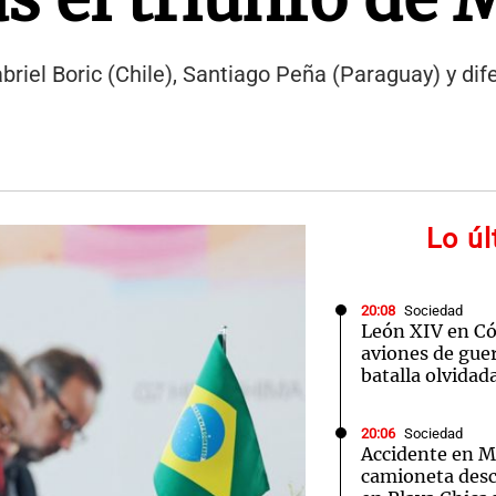
abriel Boric (Chile), Santiago Peña (Paraguay) y di
Lo ú
20:08
Sociedad
León XIV en Cór
aviones de guer
batalla olvidad
20:06
Sociedad
Accidente en Ma
camioneta desc