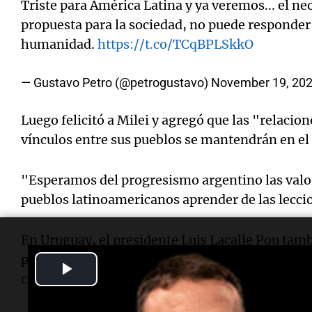
Triste para América Latina y ya veremos... el ne
propuesta para la sociedad, no puede responder 
humanidad.
https://t.co/TCqBPLSkkO
— Gustavo Petro (@petrogustavo)
November 19, 20
Luego felicitó a Milei y agregó que las "relacio
vínculos entre sus pueblos se mantendrán en el
"Esperamos del progresismo argentino las valor
pueblos latinoamericanos aprender de las leccio
En Uruguay, el presidente Luis Lacalle Pou tamb
presidente electo Javier Milei" y adelantó: "T
Play
conjunto y para mejorar nuestras relaciones bil
Video