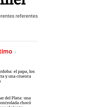
ferentes referentes
ltimo
doba: el papa, los
ra y una cruenta
a
r del Plata: una
ontrolada chocó