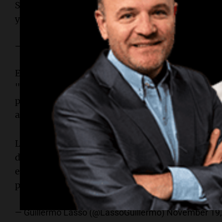
Saludo al presidente electo
@JMilei
. Tenemos m
y para mejorar nuestras relaciones bilaterales.
— Luis Lacalle Pou (@LuisLacallePou)
November 20,
En tanto, el mandatario ecuatoriano Guillermo La
"el mayor de los éxitos para que pueda resolver
país y tomar las decisiones más adecuadas que m
argentinos".
Los argentinos han elegido a
@JMilei
como su n
democrático. El Gobierno del Ecuador felicita al
el mayor de los éxitos, para que pueda resolver
país y tomar las decisiones más adecuadas que
— Guillermo Lasso (@LassoGuillermo)
November 19,