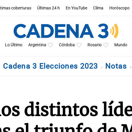
ltimas coberturas
Últimas 24 h
En YouTube
Clima
Horóscopo
Lo Último
Argentina
Córdoba
Rosario
Mundo
Cadena 3 Elecciones 2023
Notas
os distintos líd
as el triunfo de 