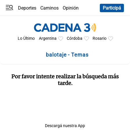
Deportes
Caminos
Opinión
Participá
Programas
Últimas coberturas
Últimas 24 h
En YouTube
Clima
Horóscopo
Lo Último
Argentina
Córdoba
Rosario
balotaje - Temas
Por favor intente realizar la búsqueda más
tarde.
Descargá nuestra App