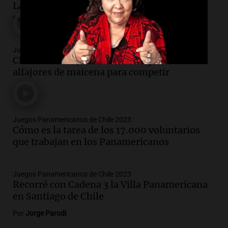
Las Leonas golearon a Estados Unidos y son
semifinalistas de los Panamericanos
Juegos Panamericanos de Chile 2023
Clara Baiocchi, la bellvillense que vendía
alfajores de maicena para competir
Juegos Panamericanos de Chile 2023
Cómo es la tarea de los 17.000 voluntarios
que trabajan en los Panamericanos
Juegos Panamericanos de Chile 2023
Recorré con Cadena 3 la Villa Panamericana
en Santiago de Chile
Por
Jorge Parodi