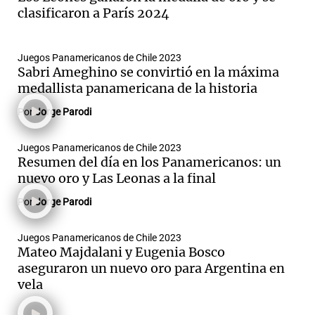
clasificaron a París 2024
Juegos Panamericanos de Chile 2023
Notas
Sabri Ameghino se convirtió en la máxima
s
Notas
medallista panamericana de la historia
La Sole en
ial
Mundial 2026
Cadena 3
Por
Jorge Parodi
Juegos Panamericanos de Chile 2023
Resumen del día en los Panamericanos: un
nuevo oro y Las Leonas a la final
Por
Jorge Parodi
Juegos Panamericanos de Chile 2023
Mateo Majdalani y Eugenia Bosco
aseguraron un nuevo oro para Argentina en
vela