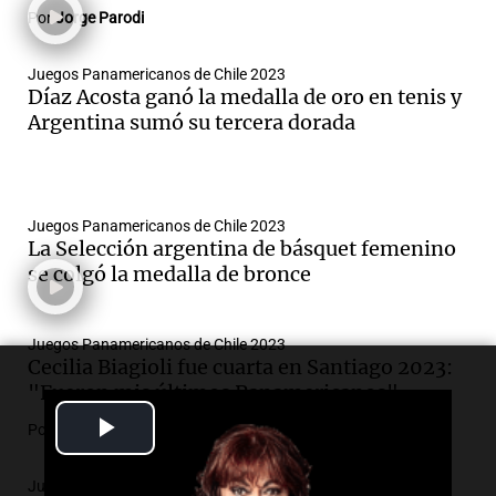
Por
Jorge Parodi
Juegos Panamericanos de Chile 2023
Díaz Acosta ganó la medalla de oro en tenis y
Argentina sumó su tercera dorada
Juegos Panamericanos de Chile 2023
La Selección argentina de básquet femenino
se colgó la medalla de bronce
Juegos Panamericanos de Chile 2023
Cecilia Biagioli fue cuarta en Santiago 2023:
"Fueron mis últimos Panamericanos"
Play
Por
Jorge Parodi
Video
Juegos Panamericanos de Chile 2023