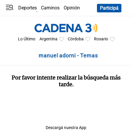
Deportes
Caminos
Opinión
Participá
Programas
Últimas coberturas
Últimas 24 h
En YouTube
Clima
Horóscopo
Lo Último
Argentina
Córdoba
Rosario
manuel adorni - Temas
Por favor intente realizar la búsqueda más
tarde.
Descargá nuestra App