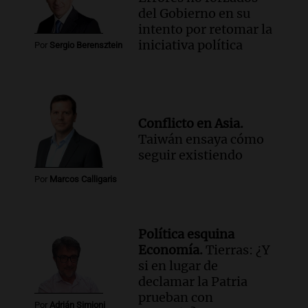
rechazan ley de inviolabilidad de la
del Gobierno en su
propiedad privada en Salta
intento por retomar la
Panorama Federal
iniciativa política
Por
Sergio Berensztein
Episodios
Audio.
Miles de fieles participan en la
vigilia por San Cayetano en Buenos Aires
por el Día del Santo
Noticias
Conflicto en Asia.
Episodios
Taiwán ensaya cómo
Audio.
Asaltan a fieles al salir de una
seguir existiendo
iglesia en Villa Madero, un policía hirió
Por
Marcos Calligaris
a un ladrón
Panorama Federal
Episodios
Política esquina
Audio.
Bariloche enfrenta nevadas y
Economía.
Tierras: ¿Y
suspenden clases en la mañana por
si en lugar de
alerta amarilla
declamar la Patria
Panorama Federal
prueban con
Episodios
Por
Adrián Simioni