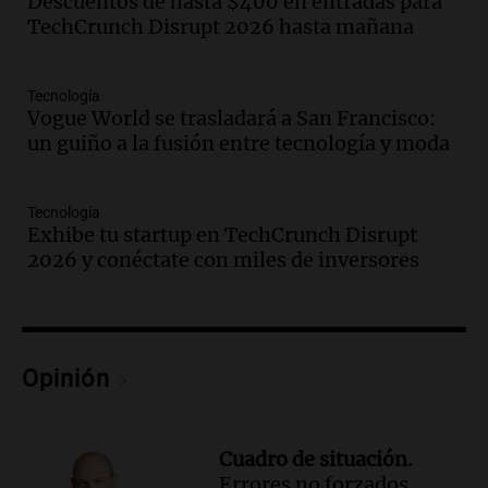
Descuentos de hasta $400 en entradas para
Noticias
TechCrunch Disrupt 2026 hasta mañana
Episodios
Audio.
Reclamo provincial por subas de
Tecnología
500% en tarifas para industrias:
Vogue World se trasladará a San Francisco:
"Proponemos prorrateo de facturas"
un guiño a la fusión entre tecnología y moda
Radioinforme 3 Rosario
Episodios
Audio.
Expectativas económicas en
Tecnología
Argentina: inflación y dólar a la vista en
Exhibe tu startup en TechCrunch Disrupt
el próximo semestre
2026 y conéctate con miles de inversores
Noticias
Episodios
Audio.
Claudio Tapia expresa apoyo a la
continuidad de Leonel Scaloni como
Opinión
técnico de la selección argentina
Noticias
Episodios
Cuadro de situación.
Audio.
Comunidades originarias
Errores no forzados