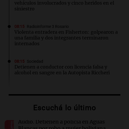
vehículos involucrados y cinco heridos en el
siniestro
08:15
Radioinforme 3 Rosario
Violenta entradera en Fisherton: golpearon a
una familia y dos integrantes terminaron
internados
08:15
Sociedad
Detienen a conductor con licencia falsa y
alcohol en sangre en la Autopista Riccheri
08:12
Sociedad
San Cayetano: miles de fieles llegan a Liniers
y marchan hacia Plaza de Mayo
Escuchá lo último
08:07
Turno Noche
Audio.
Detienen a policía en Aguas
Quién fue San Cayetano, patrono del pan y del
Blancas por robo a mujer boliviana