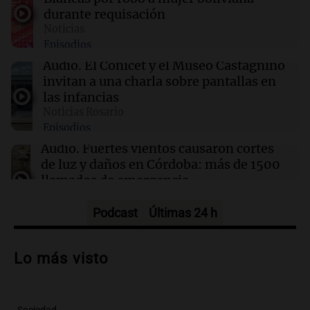
trabajo al que se venera todos los 7 de agosto
durante requisación
Noticias
Episodios
08:00
Sociedad
Día Internacional de la Cerveza: 3 claves para
Audio.
El Conicet y el Museo Castagnino
disfrutarla al máximo
invitan a una charla sobre pantallas en
las infancias
Noticias Rosario
07:52
Radioinforme 3 Rosario
Episodios
Reclamo provincial por subas de 500% en
tarifas para industrias: "Proponemos
Audio.
Fuertes vientos causaron cortes
prorrateo de facturas"
de luz y daños en Córdoba: más de 1500
llamados de emergencia
Radioinforme 3
Episodios
Podcast
Últimas 24 h
Audio.
La justicia autoriza la reactivación
de la planta Aires del Sur en Río Grande y
Lo más visto
reincorpora trabajadores
Panorama Federal
Episodios