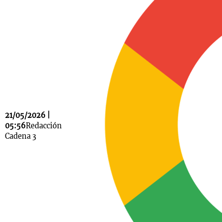
Notas
s
Notas
La Sole en
ial
Mundial 2026
Cadena 3
21/05/2026 |
05:56
Redacción
Cadena 3