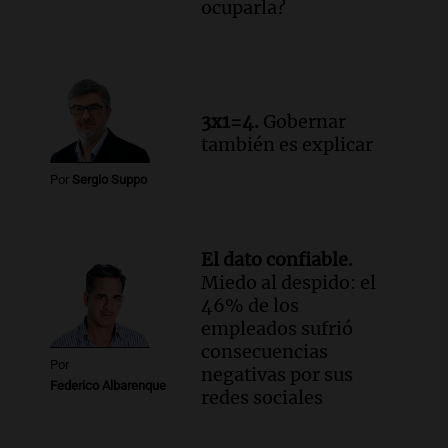
ocuparla?
Audio.
Ingresó el aire frío y seco a
Córdoba: sol, pero con mínimas bajo
cero
Radioinforme 3
Episodios
3x1=4.
Gobernar
también es explicar
Por
Sergio Suppo
El dato confiable.
Miedo al despido: el
46% de los
empleados sufrió
consecuencias
Por
negativas por sus
Federico Albarenque
redes sociales