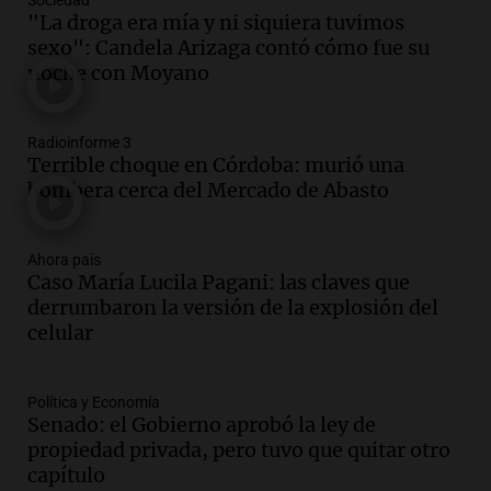
Sociedad
Audio.
Temporal de nieve en Bariloche:
"La droga era mía y ni siquiera tuvimos
suspenden clases, postergan turnos
sexo": Candela Arizaga contó cómo fue su
médicos y hay alerta amarilla
noche con Moyano
Radioinforme 3
Episodios
Audio.
Continúa el juicio contra Oscar
Radioinforme 3
González por el accidente en Altas
Terrible choque en Córdoba: murió una
Cumbres con nuevas declaraciones
bombera cerca del Mercado de Abasto
Panorama Federal
Episodios
Ahora país
Audio.
Violenta entradera en Fisherton:
Caso María Lucila Pagani: las claves que
golpearon a una familia y dos
derrumbaron la versión de la explosión del
integrantes terminaron internados
celular
Noticias Rosario
Episodios
Audio.
Habló el padre de la parroquia de
Política y Economía
Senado: el Gobierno aprobó la ley de
San Cayetano: "Muchas personas
propiedad privada, pero tuvo que quitar otro
quedan excluidas del sistema"
capítulo
Radioinforme 3 Rosario