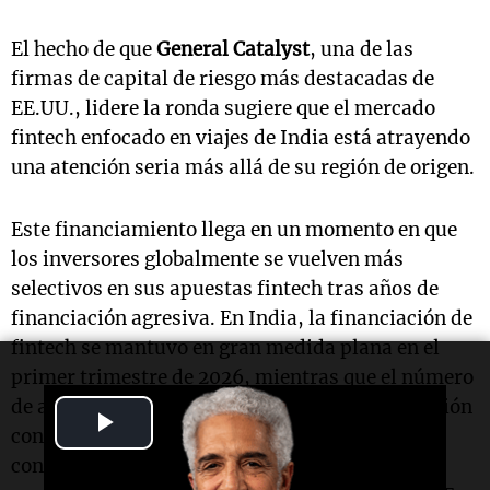
El hecho de que
General Catalyst
, una de las
firmas de capital de riesgo más destacadas de
EE.UU., lidere la ronda sugiere que el mercado
fintech enfocado en viajes de India está atrayendo
una atención seria más allá de su región de origen.
Este financiamiento llega en un momento en que
los inversores globalmente se vuelven más
selectivos en sus apuestas fintech tras años de
financiación agresiva. En India, la financiación de
fintech se mantuvo en gran medida plana en el
primer trimestre de 2026, mientras que el número
de acuerdos cayó más de la mitad en comparación
Play
con el año anterior, ya que los inversores
Video
concentraron capital en menos acuerdos más