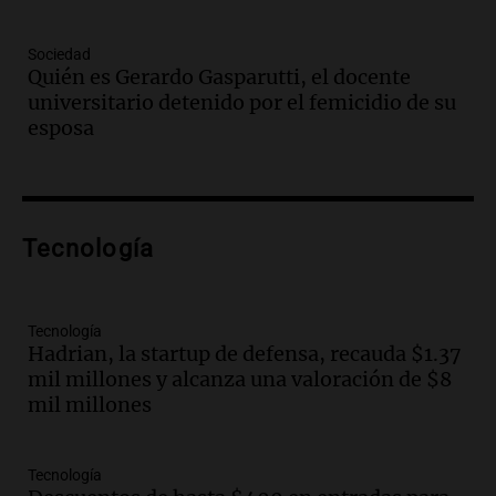
Episodios
Audio.
Aerolíneas Argentinas reporta
Sociedad
superávit y se prepara para pagar
Quién es Gerardo Gasparutti, el docente
impuestos a las ganancias
universitario detenido por el femicidio de su
Noticias
esposa
Episodios
Audio.
Candidaturas políticas en juego:
Santilli y Bullrich frente a nuevos
desafíos en Buenos Aires
Tecnología
Noticias
Episodios
Audio.
Multitudinaria vigilia de San
Cayetano en Córdoba con actividades
Tecnología
Hadrian, la startup de defensa, recauda $1.37
durante todo el día
mil millones y alcanza una valoración de $8
Noticias
mil millones
Episodios
Audio.
Juicio por la tragedia de las altas
cumbres: testimonios cruciales y el
Tecnología
escaneo del airbag pendiente