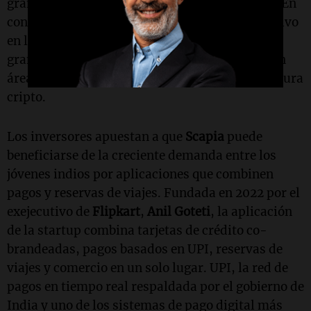
grandes, según un
informe reciente
de
Tracxn
. En
contraste, EE.UU. vio un crecimiento significativo
en la financiación de fintech, impulsado por
grandes rondas para un puñado de empresas en
áreas como inteligencia artificial e infraestructura
cripto.
Los inversores apuestan a que
Scapia
puede
beneficiarse de la creciente demanda entre los
jóvenes indios por aplicaciones que combinen
pagos y reservas de viajes. Fundada en 2022 por el
exejecutivo de
Flipkart
,
Anil Goteti
, la aplicación
de la startup combina tarjetas de crédito co-
brandeadas, pagos basados en UPI, reservas de
viajes y comercio en un solo lugar. UPI, la red de
pagos en tiempo real respaldada por el gobierno de
India y uno de los sistemas de pago digital más