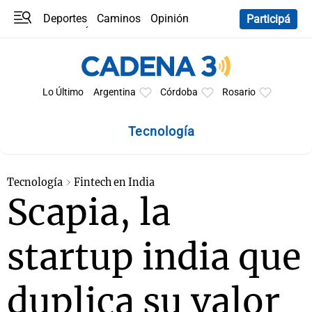
Deportes
Caminos
Opinión
Participá
Programas
Últimas coberturas
Últimas 24 h
En YouTube
Clima
Horóscopo
Lo Último
Argentina
Córdoba
Rosario
Tecnología
Tecnología
Fintech en India
Scapia, la
startup india que
duplica su valor