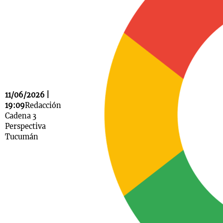
Notas
s
Notas
La Sole en
ial
Mundial 2026
Cadena 3
11/06/2026 |
19:09
Redacción
Cadena 3
Perspectiva
Tucumán