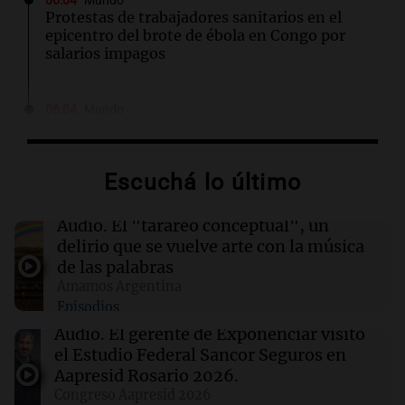
06:04
Mundo
Protestas de trabajadores sanitarios en el
epicentro del brote de ébola en Congo por
salarios impagos
06:04
Mundo
Acuerdo entre Irán y Omán, bajas israelíes en
Líbano y otros eventos en Oriente Medio
Escuchá lo último
06:03
Tecnología
El DOJ de Trump supervisará los patrocinios
Audio.
El "tarareo conceptual", un
de visas de OpenAI para empleados
delirio que se vuelve arte con la música
extranjeros
de las palabras
Amamos Argentina
Episodios
06:00
Belgrano
Racing se enfrentará a Belgrano en los
Audio.
El gerente de Exponenciar visitó
octavos de final: día, hora y TV del partido
el Estudio Federal Sancor Seguros en
Aapresid Rosario 2026.
Congreso Aapresid 2026
06:00
Sociedad