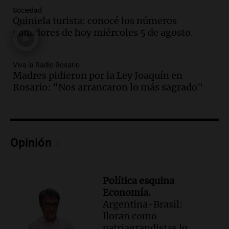
Audio.
Ahyre estuvo en el Estudio
Sociedad
Federal Sancor Seguros y adelantó su
Quiniela turista: conocé los números
nuevo tema a Cadena 3 Rosario.
ganadores de hoy miércoles 5 de agosto.
Viva la Radio Rosario
Episodios
Viva la Radio Rosario
Audio.
Cierre del Paso Internacional
Madres pidieron por la Ley Joaquín en
Cristo Redentor por acumulación de
Rosario: "Nos arrancaron lo más sagrado"
nieve se extiende a 22 días
Panorama Federal
Episodios
Audio.
Estudiantes de Italia realizan
Opinión
prácticas docentes en Córdoba para
enriquecer su formación educativa
Panorama Federal
Episodios
Política esquina
Economía.
Audio.
La Universidad de Milán y su
Argentina-Brasil:
colaboración con la municipalidad para
lloran como
la educación y parques
patriagrandistas lo
Panorama Federal