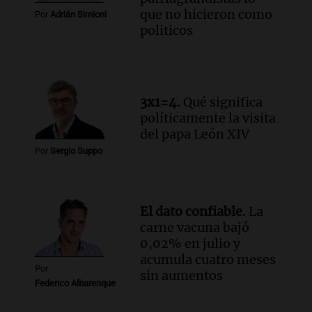
que no hicieron como
Episodios
Por
Adrián Simioni
politicos
Audio.
El papamóvil de Juan Pablo II
revive con la visita de León XIV y una
historia nacida en Córdoba
Viva la Radio
Episodios
3x1=4.
Qué significa
Audio.
Monseñor Fenoy celebra la visita
políticamente la visita
de León XIV a Argentina y reflexiona
del papa León XIV
sobre su impacto espiritual
Por
Sergio Suppo
Panorama Federal
Episodios
Audio.
El ministro de Economía de Santa
El dato confiable.
La
Fe relativiza el impacto del fallo sobre
carne vacuna bajó
jubilaciones en la provincia
0,02% en julio y
Panorama Federal
acumula cuatro meses
Episodios
Por
sin aumentos
Federico Albarenque