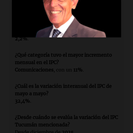
Lectura rápida
¿Qué porcentaje de inflación alcanzó
Tucumán en mayo?
2,2%
.
¿Qué categoría tuvo el mayor incremento
mensual en el IPC?
Comunicaciones
, con un
11%
.
¿Cuál es la variación interanual del IPC de
mayo a mayo?
32,4%
.
¿Desde cuándo se evalúa la variación del IPC
Tucumán mencionada?
Desde diciembre de
2025
.