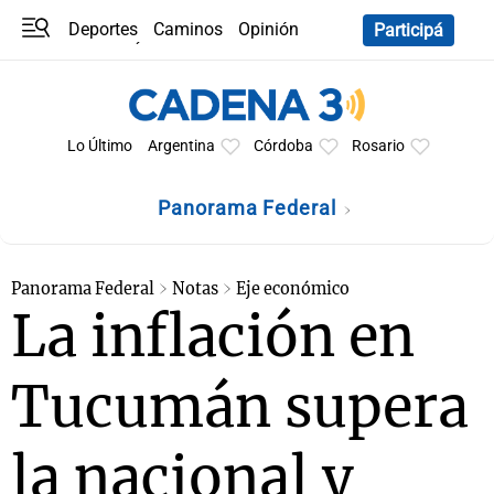
Deportes
Caminos
Opinión
Participá
Programas
Últimas coberturas
Últimas 24 h
En YouTube
Clima
Horóscopo
Lo Último
Argentina
Córdoba
Rosario
Panorama Federal
Panorama Federal
Notas
Eje económico
La inflación en
Tucumán supera
la nacional y