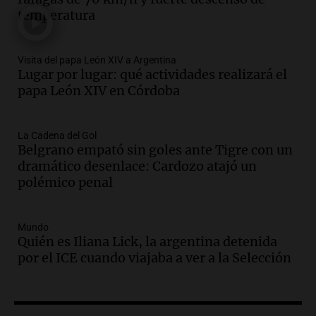
temperatura
Panorama Federal
Episodios
Audio.
Madres en Rosario piden por la
Visita del papa León XIV a Argentina
Lugar por lugar: qué actividades realizará el
ley Joaquín.
papa León XIV en Córdoba
Viva la Radio Rosario
Episodios
Audio.
Juan Pedro Colombo, rematador
La Cadena del Gol
Belgrano empató sin goles ante Tigre con un
de hacienda: “Las tecnologías no
dramático desenlace: Cardozo atajó un
reemplazan el contacto con la gente”
polémico penal
La Argentina, hoy
Episodios
Audio.
Un trabajador herido tras caer a
Mundo
Quién es Iliana Lick, la argentina detenida
un pozo de 17 metros en Nueva Córdoba
por el ICE cuando viajaba a ver a la Selección
Panorama Federal
Episodios
Audio.
Lanzamiento del Tigo 7 CSH: el