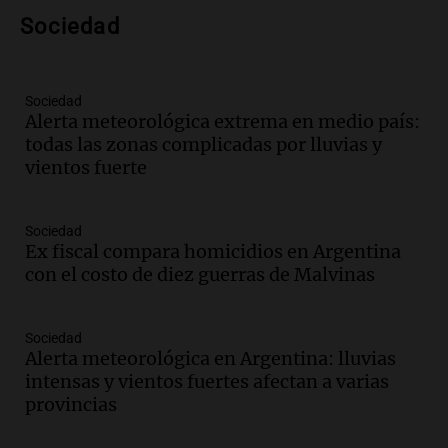
nuevo híbrido enchufable de Chery llega
Sociedad
al mercado argentino
Panorama Federal
Episodios
Sociedad
Audio.
Perito Moreno recibe la Copa
Alerta meteorológica extrema en medio país:
Mundial de Natación de Invierno con
todas las zonas complicadas por lluvias y
récords y atletas de 20 países
vientos fuerte
Amamos Argentina
Episodios
Audio.
Conductor imputado por
Sociedad
accidente fatal en San Luis dejó tres
Ex fiscal compara homicidios en Argentina
jóvenes muertos y un herido grave
con el costo de diez guerras de Malvinas
Panorama Federal
Episodios
Sociedad
Audio.
Historiador de la UBA celebró la
Alerta meteorológica en Argentina: lluvias
marcha atrás en la Ley de Tierras:
intensas y vientos fuertes afectan a varias
“Frenamos un saqueo de recursos”
provincias
Amamos Argentina
Episodios