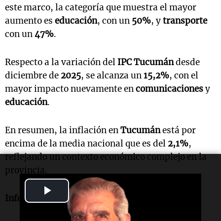
este marco, la categoría que muestra el mayor
aumento es
educación
, con un
50%
, y
transporte
con un
47%
.
Respecto a la variación del
IPC Tucumán
desde
diciembre de
2025
, se alcanza un
15,2%
, con el
mayor impacto nuevamente en
comunicaciones
y
educación
.
En resumen, la inflación en
Tucumán
está por
encima de la media nacional que es del
2,1%
,
reflejando un contexto económico complejo en la
provincia.
Play
Informe de Gabriel Melián
Video