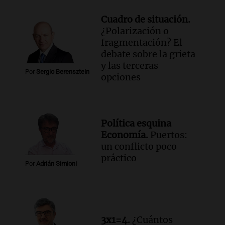
Cuadro de situación.
¿Polarización o
fragmentación? El
debate sobre la grieta
y las terceras
Por
Sergio Berensztein
opciones
Política esquina
Economía.
Puertos:
un conflicto poco
práctico
Por
Adrián Simioni
3x1=4.
¿Cuántos