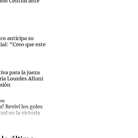
ario Central ante
Notas
ico anticipa su
tas
Notas
ial: "Creo que este
Venezuela de
 Groenlandia
Comprometidos
Madur
iva para la jueza
ía Lourdes Afiuni
isión
El
rio
a! Reviví los goles
ral en la victoria
ble
pal de