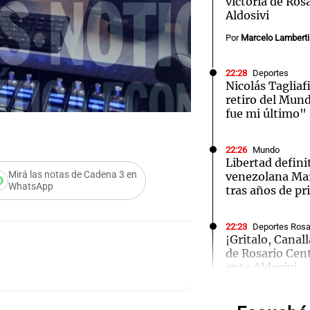
victoria de Ros
Aldosivi
Por
Marcelo Lamberti
22:28
Deportes
Nicolás Tagliaf
Notas
Notas
No
retiro del Mund
fue mi último"
e en Cadena 3
El huracán de Arequito
Cadena 3 en
22:26
Mundo
Libertad definit
Mirá las notas de Cadena 3 en
venezolana Mar
WhatsApp
tras años de pr
Audio.
22:23
Deportes Rosa
¡Gritalo, Canall
de Rosario Cent
Ensam
ante Aldosivi
Munici
Por
Emmanuel Greco