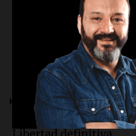
representante de
modelos que marcó
una época
El empresario y conductor falleció tras una larga
lucha contra un cáncer de parótida. Fundó una de las
agencias de modelos más reconocidas y luego volcó
su historia a la televisión.
Mundo
Mundo
Libertad definitiva