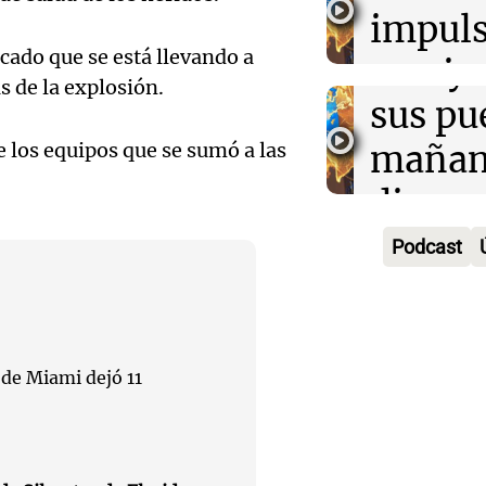
la rura
impuls
Deportes Ro
Episodios
cado que se está llevando a
Audio.
Bulaya
crecim
s de la explosión.
María 
sus pu
Villa 
nuevo
mañan
 los equipos que se sumó a las
Panorama F
Episodios
edifici
divers
Audio.
proyec
activi
Podcast
Rosari
casa d
sorpre
Centra
estudi
Panorama F
Aldosi
Episodios
48 mun
 de Miami dejó 11
Audio.
(Zalaz
involu
Recom
contra
Audio.
Panorama F
de vin
Episodios