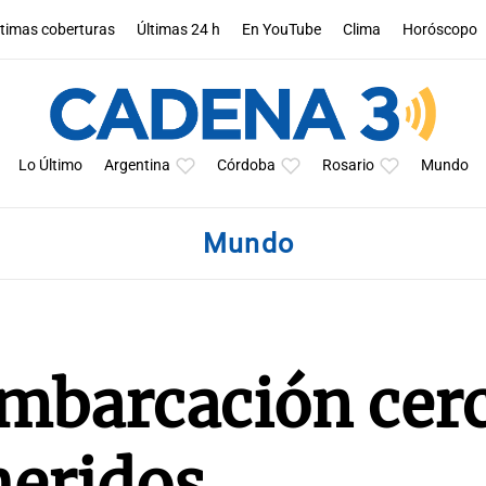
ltimas coberturas
Últimas 24 h
En YouTube
Clima
Horóscopo
Lo Último
Argentina
Córdoba
Rosario
Mundo
Mundo
embarcación cer
heridos