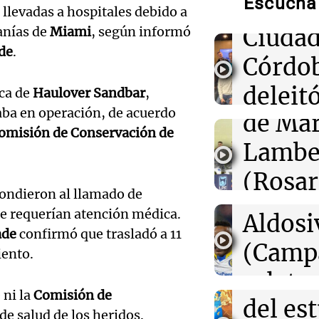
Escuchá 
Músic
levadas a hospitales debido a
22:15
Sociedad
Quiniela turist
Audio.
Ciudad
canías de
Miami
, según informó
números ganad
de
.
viernes 7 de ag
de
Córdo
Califi
deleitó
rca de
Haulover Sandbar
,
22:14
Mundo
Liberan a ocho
aba en operación, de acuerdo
de Mar
oyente
investigados po
Audio.
omisión de Conservación de
cinco personas
Lambe
radio 
de Ros
(Rosar
22:03
Tecnología
tango
OpenAI frena el
Centra
pondieron al llamado de
modelo Astra p
Central
Amamos Arg
e requerían atención médica.
Audio.
de ciberseguri
Aldosi
Episodios
Aldosi
ade
confirmó que trasladó a 11
desarr
(Camp
iento.
22:03
Tecnología
Deportes Ro
Rippling prese
Audio.
urbano
relato
Episodios
herramienta par
gasto en IA tra
 ni la
Comisión de
exposi
del es
Greco
millonario
de salud de los heridos.