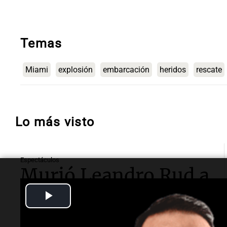
Temas
Miami
explosión
embarcación
heridos
rescate
Lo más visto
Espectáculos
Murió Leandro Rud a
los 51 años: la
Play
historia del
Video