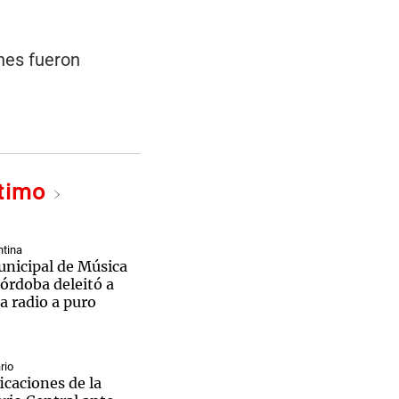
enes fueron
ltimo
tina
nicipal de Música
órdoba deleitó a
la radio a puro
rio
icaciones de la