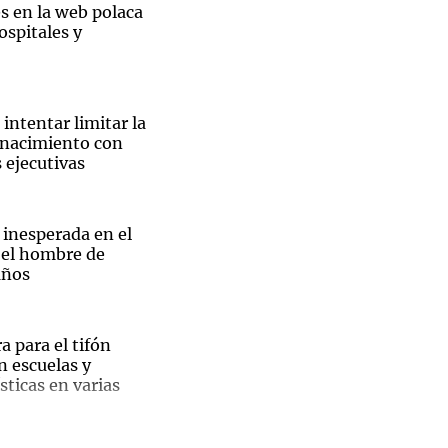
s en la web polaca
ospitales y
Notas
intentar limitar la
tas
Notas
 nacimiento con
Venezuela de
 ejecutivas
 Groenlandia
Comprometidos
Madur
 inesperada en el
 el hombre de
años
a para el tifón
El
n escuelas y
sticas en varias
ble