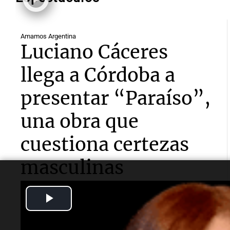
Amamos Argentina
Luciano Cáceres
llega a Córdoba a
presentar “Paraíso”,
una obra que
cuestiona certezas
masculinas
El reconocido actor contó a
Cadena 3
que se trata de
Play
un unipersonal sobre un empresario de mal genio,
que recibe un trasplante de corazón de una prostituta
Video
negra dominicana y empieza a sentir lo mismo que