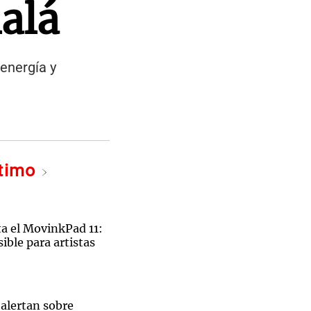
alá
 energía y
ltimo
 el MovinkPad 11:
ible para artistas
 alertan sobre