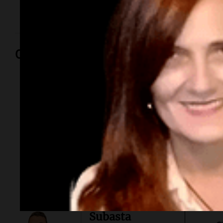
ella.
Opinión
Por
Adriá
Por
Sergi
Subasta