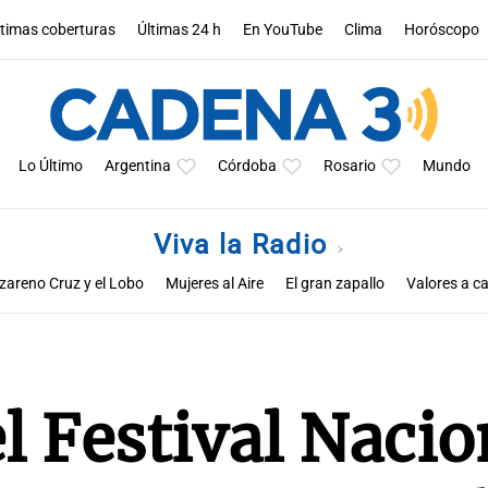
ltimas coberturas
Últimas 24 h
En YouTube
Clima
Horóscopo
Lo Último
Argentina
Córdoba
Rosario
Mundo
Viva la Radio
zareno Cruz y el Lobo
Mujeres al Aire
El gran zapallo
Valores a ca
Educar entre todos
el Festival Nacio