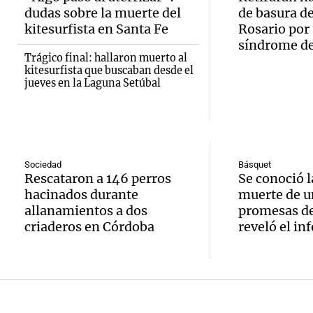
Audio.
Panorama F
dudas sobre la muerte del
de basura de
de vin
relato
Episodios
inicia 
kitesurfista en Santa Fe
Rosario por
para di
Greco
síndrome d
exposi
Trágico final: hallaron muerto al
fin de
kitesurfista que buscaban desde el
Deportes Ro
la Soc
jueves en la Laguna Setúbal
Episodios
Audio.
Mendo
Rural 
María 
Panorama F
Bulaya
Episodios
nuevo
Sociedad
Básquet
activi
Rescataron a 146 perros
Se conoció l
Audio.
edific
hacinados durante
muerte de u
para t
Prepar
casa d
allanamientos a dos
promesas de
famili
criaderos en Córdoba
reveló el in
finales
estudi
Panorama F
Audio.
gran
para j
Episodios
Denunc
exposi
de la 