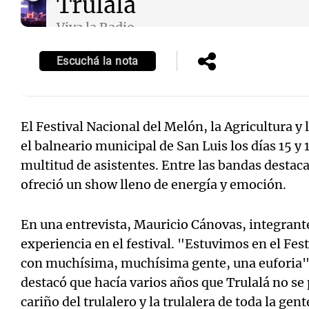
Trulalá
Viva la Radio
Episodios
Escuchá la nota
Notas
Notas
Editorial
Mundial 2026
La Sol
El Festival Nacional del Melón, la Agricultura y 
el balneario municipal de San Luis los días 15 y
multitud de asistentes. Entre las bandas destac
ofreció un show lleno de energía y emoción.
En una entrevista, Mauricio Cánovas, integrant
experiencia en el festival. "Estuvimos en el Fest
con muchísima, muchísima gente, una euforia"
destacó que hacía varios años que Trulalá no se
cariño del trulalero y la trulalera de toda la gen