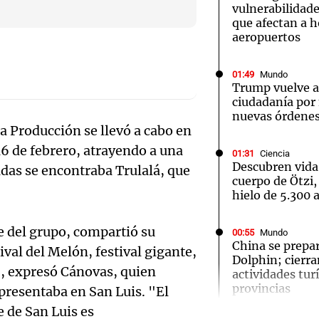
vulnerabilidade
que afectan a h
aeropuertos
01:49
Mundo
Trump vuelve a 
Notas
Notas
No
ciudadanía por
nuevas órdenes
e en Cadena 3
El huracán de Arequito
Cadena 3 en
la Producción se llevó a cabo en
 16 de febrero, atrayendo a una
01:31
Ciencia
Descubren vida
adas se encontraba Trulalá, que
cuerpo de Ötzi,
hielo de 5.300 
e del grupo, compartió su
00:55
Mundo
China se prepar
ival del Melón, festival gigante,
Audio.
Dolphin; cierra
, expresó Cánovas, quien
actividades turí
Ensam
provincias
 presentaba en San Luis. "El
te de San Luis es