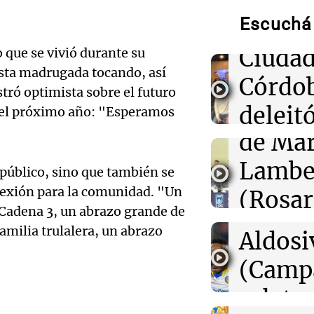
Munici
00:32
Clima
Clima en Salta:
Escuchá 
Músic
tiempo este sá
Audio.
Ciudad
 que se vivió durante su
asta madrugada tocando, así
00:27
Clima
de
Córdo
Clima en Tucu
tró optimista sobre el futuro
el tiempo este 
Califi
deleitó
r el próximo año: "Esperamos
de Mar
00:21
Clima
oyente
Clima en Mend
Audio.
el tiempo este 
Lambe
radio 
 público, sino que también se
de Ros
nexión para la comunidad. "Un
(Rosar
tango
00:16
Clima
Centra
 Cadena 3, un abrazo grande de
Clima en Santa 
Central
Amamos Arg
tiempo este sá
familia trulalera, un abrazo
Audio.
Aldosi
Episodios
Aldosi
desarr
(Camp
Deportes Ro
Audio.
urbano
relato
Episodios