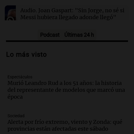
Audio.
Joan Gaspart: "Sin Jorge, no sé si
Messi hubiera llegado adonde llegó"
Una mañana para todos
Episodios
Podcast
Últimas 24 h
Audio.
Proponen código QR en paquetes
de cigarrillos para combatir la evasión
Lo más visto
fiscal en el tabaco
Panorama Federal
Episodios
Espectáculos
Audio.
La influencia de Jorge Messi en la
Murió Leandro Rud a los 51 años: la historia
carrera de Leo: un legado fundamental y
del representante de modelos que marcó una
entrañable
época
Panorama Federal
Episodios
Audio.
El orgullo y el sueño argentino de
Sociedad
Jorge Messi en una entrevista con Rony
Alerta por frío extremo, viento y Zonda: qué
Vargas en 2007
provincias están afectadas este sábado