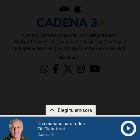
|
|
Nuestros padres fundadores
Por siempre Mario
|
|
|
|
Cadena 3 Comercial
Contacto
Cadena Heat
La Popu
|
|
Integrar nuestra red
Aviso Legal
Política de Privacidad
Seguinos en
Elegí tu emisora
Una mañana para todos
Titi Ciabattoni
Cadena 3