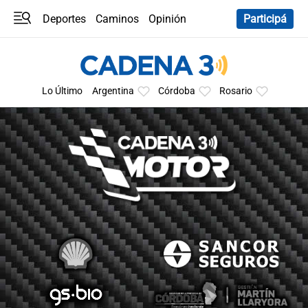
Deportes
Caminos
Opinión
Participá
Programas
Últimas coberturas
Últimas 24 h
En YouTube
Clima
Horóscopo
Lo Último
Argentina
Córdoba
Rosario