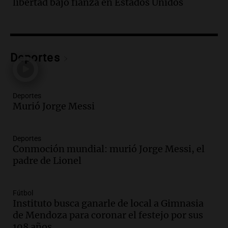
libertad bajo fianza en Estados Unidos
conviene priorizar cada día ?
Una mañana para todos
Episodios
Audio.
Detenidos relacionados con el
caso Barreler se amplían según familia
Deportes
de la víctima
Panorama Federal
Episodios
Deportes
Audio.
Análisis de la derrota legislativa
Murió Jorge Messi
del oficialismo en el Congreso: El
impacto en la opinión pública
Deportes
Panorama Federal
Conmoción mundial: murió Jorge Messi, el
Episodios
padre de Lionel
Audio.
Murió Jorge Messi
Una mañana para todos
Fútbol
Episodios
Instituto busca ganarle de local a Gimnasia
de Mendoza para coronar el festejo por sus
108 años
Audio.
Mateo, a los 25 años, lucha