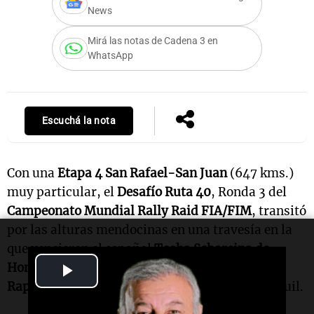
News
Mirá las notas de Cadena 3 en
WhatsApp
Escuchá la nota
Con una
Etapa 4 San Rafael-San Juan
(647 kms.)
muy particular, el
Desafío Ruta 40
, Ronda 3 del
Campeonato Mundial Rally Raid FIA/FIM
, transitó
por las alturas mendocinas en una travesía en la
que vencieron el español
Tosha Schareina de
Play
Honda
, en motos y
Carlos Sainz
con su
Ford
Raptor
, reenganchado tras parar ayer en el Nihuil.
Video