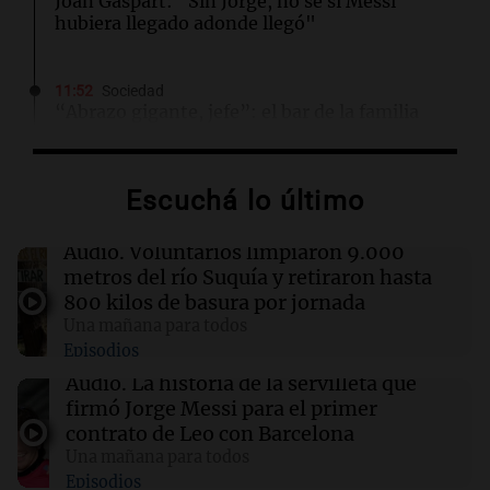
Joan Gaspart: "Sin Jorge, no sé si Messi
hubiera llegado adonde llegó"
11:52
Sociedad
“Abrazo gigante, jefe”: el bar de la familia
Messi cerró sus puertas por duelo
Escuchá lo último
11:46
Una mañana para todos
El abuelo de Agostina Vega, tras las nuevas
detenciones: "En esa casa están todos
Audio.
Voluntarios limpiaron 9.000
implicados"
metros del río Suquía y retiraron hasta
800 kilos de basura por jornada
Una mañana para todos
11:38
Una mañana para todos
Episodios
El orgullo y el sueño argentino de Jorge Messi
en una entrevista con Rony Vargas en 2007
Audio.
La historia de la servilleta que
firmó Jorge Messi para el primer
contrato de Leo con Barcelona
11:28
Sociedad
Una mañana para todos
Así comunicó el Sanatorio Centro la muerte de
Episodios
Jorge Messi