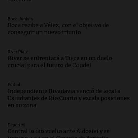
contra el tiempo: necesita un trasplante
para poder seguir viviend
Boca Juniors
Una mañana para todos
Boca recibe a Vélez, con el objetivo de
Episodios
conseguir un nuevo triunfo
Audio.
Estiman que la inflación nacional
de julio será menor al 2,9% registrado
en CABA
River Plate
River se enfrentará a Tigre en un duelo
Una mañana para todos
crucial para el futuro de Coudet
Episodios
Audio.
El Senado provincial establece
protocolo contra ciberbullying y
Fútbol
grooming en escuelas de Salta
Independiente Rivadavia venció de local a
Panorama Federal
Estudiantes de Río Cuarto y escala posiciones
Episodios
en su zona
Audio.
Desayuno ideal: nutrición
personalizada y diversidad para romper
el ayuno nocturno
Deportes
Central lo dio vuelta ante Aldosivi y se
Panorama Federal