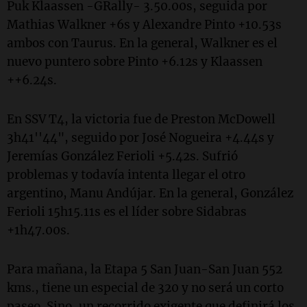
Puk Klaassen -GRally- 3.50.00s, seguida por
Mathias Walkner +6s y Alexandre Pinto +10.53s
ambos con Taurus. En la general, Walkner es el
nuevo puntero sobre Pinto +6.12s y Klaassen
++6.24s.
En SSV T4, la victoria fue de Preston McDowell
3h41''44", seguido por José Nogueira +4.44s y
Jeremías González Ferioli +5.42s. Sufrió
problemas y todavía intenta llegar el otro
argentino, Manu Andújar. En la general, González
Ferioli 15h15.11s es el líder sobre Sidabras
+1h47.00s.
Para mañana, la Etapa 5 San Juan-San Juan 552
kms., tiene un especial de 320 y no será un corto
paseo. Sino, un recorrido exigente que definirá los