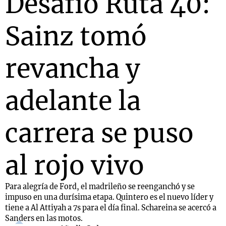
Desafío Ruta 40:
Sainz tomó
Notas
s
Notas
revancha y
La Sole en
ial
Mundial 2026
Cadena 3
adelante la
carrera se puso
al rojo vivo
Para alegría de Ford, el madrileño se reenganchó y se
impuso en una durísima etapa. Quintero es el nuevo líder y
tiene a Al Attiyah a 7s para el día final. Schareina se acercó a
Sanders en las motos.