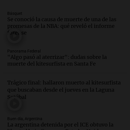
Una mañana para todos
Episodios
Básquet
Audio.
Iniciativa ciudadana busca
Se conoció la causa de muerte de una de las
limpiar el río Suquía de residuos sólidos
promesas de la NBA: qué reveló el informe
con el apoyo municipal
forense
Panorama Federal
Episodios
Audio.
El abuelo de Agostina Vega, tras
Panorama Federal
"Algo pasó al aterrizar": dudas sobre la
las nuevas detenciones: "En esa casa
muerte del kitesurfista en Santa Fe
todos tenían algo que ver"
Una mañana para todos
Episodios
Trágico final: hallaron muerto al kitesurfista
Audio.
Jorge Roni Vargas habla del
que buscaban desde el jueves en la Laguna
crecimiento futbolístico de su hijo en el
Setúbal
Barcelona y su futuro
Panorama Federal
Episodios
Buen día, Argentina
Audio.
Nutricionista derribó el mito del
La argentina detenida por el ICE obtuvo la
desayuno ideal: ¿ qué alimentos