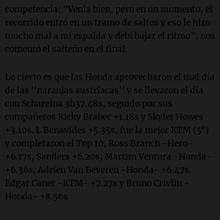
competencia: "Venía bien, pero en un momento, el
recorrido entró en un tramo de saltos y eso le hizo
mucho mal a mi espalda y debí bajar el ritmo", nos
comentó el salteño en el final.
Lo cierto es que las Honda aprovecharon el mal día
de las ''naranjas austríacas'' y se llevaron el día
con Schareina 3h37.48s, seguido por sus
compañeros Ricky Brabec +1.18s y Skyler Howes
+3.10s. L Benavides +5.35s, fue la mejor KTM (5°)
y completaron el Top 10, Ross Branch -Hero-
+6.17s, Sanders +6.20s, Martim Ventura -Honda-
+6.36s, Adrien Van Beveren -Honda- +6.47s.
Edgar Caner -KTM- +7.27s y Bruno Crivlin -
Honda- +8.56s