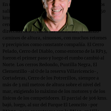
En una mañana fresca (3°C) y nublada, las motos
salieron muy temprano del vivac a buscar los 250
kms. de enlace, hasta la partida del especial en
cercanía de Las Heras. De allí, partieron en
dirección Oeste, hacia las montañas, tomando
caminos de altura, sinuosos, con muchos retomes
y precipicios como constante compañía. El Cerro
Pelado, Cerro del Diablo, como entorno de la RP13,
fueron el primer paso y luego el rumbo cambió al
Norte. Los cerros Redondo, Puntilla Negra, El
Clementillo -al O de la reserva Villavicencio-,
Cortaderas, Cerro de los Potrerillos, siempre a
más de 3 mil metros de altura sobre el nivel del
mar, exigiendo lo máximo de los motores y de los
físicos de los competidores. El parcial de 306 kms.
bajó, luego, al sur del Parque El Leoncito -por