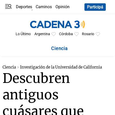
Deportes
Caminos
Opinión
Participá
Programas
Últimas coberturas
Últimas 24 h
En YouTube
Clima
Horóscopo
Lo Último
Argentina
Córdoba
Rosario
Ciencia
Ciencia
Investigación de la Universidad de California
Descubren
antiguos
cuásares que