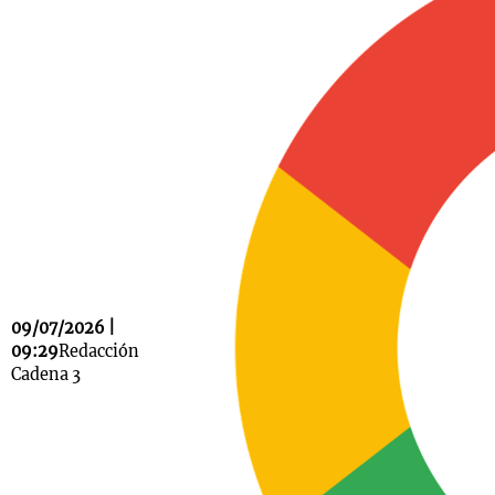
Notas
s
Notas
La Sole en
ial
Mundial 2026
Cadena 3
09/07/2026 |
09:29
Redacción
Cadena 3