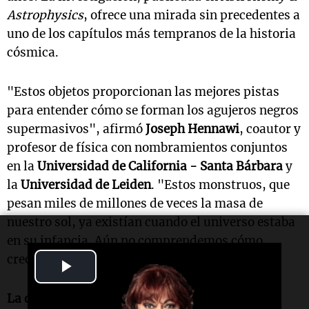
Astrophysics
, ofrece una mirada sin precedentes a
uno de los capítulos más tempranos de la historia
cósmica.
"Estos objetos proporcionan las mejores pistas
para entender cómo se forman los agujeros negros
supermasivos", afirmó
Joseph Hennawi
, coautor y
profesor de física con nombramientos conjuntos
en la
Universidad de California - Santa Bárbara
y
la
Universidad de Leiden
. "Estos monstruos, que
pesan miles de millones de veces la masa de
nuestro sol, ya existían cuando el universo estaba
en su infancia. Aún no comprendemos cómo
crecieron tanto, tan rápido".
Play
Video
La dificultad de encontrar cuásares antiguos