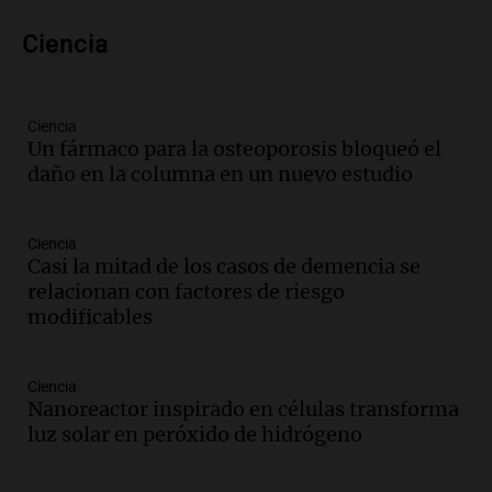
Panorama Federal
Ciencia
Episodios
Audio.
Nicolás Marotta, el cordobés de
Recoleta: “Enfrentar a Boca, sea donde
sea, va a ser lindo”
Ciencia
Un fármaco para la osteoporosis bloqueó el
La Cadena del Gol
daño en la columna en un nuevo estudio
Episodios
Audio.
Débora Blanca, psicóloga experta
en ludopatía: “Tener el casino en la
Ciencia
mano es muy peligroso”
Casi la mitad de los casos de demencia se
La Argentina, hoy
relacionan con factores de riesgo
Episodios
modificables
Audio.
Docentes italianos visitaron la
ciudad de Córdoba para interiorizarse
Ciencia
sobre los parques educativos
Nanoreactor inspirado en células transforma
Amamos Argentina
luz solar en peróxido de hidrógeno
Episodios
Audio.
Meteorólogo alertó que El Niño