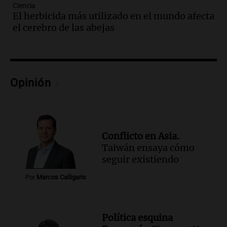
traerá más lluvias y eventos extremos
Ciencia
durante la primavera
El herbicida más utilizado en el mundo afecta
Informados al regreso
el cerebro de las abejas
Episodios
Audio.
Córdoba sigue trabajando para
restablecer el servicio de electricidad
tras fuertes vientos
Opinión
Panorama Federal
Episodios
Audio.
Según una encuesta, el 80% de
los empresarios del país cree que la
Conflicto en Asia.
economía mejorará el próximo año
Taiwán ensaya cómo
Amamos Argentina
seguir existiendo
Episodios
Audio.
Carolina Losada: "Faltó que el
Por
Marcos Calligaris
oficialismo la explique mejor" sobre la
ley de propiedad privada
Informados al regreso
Política esquina
Episodios