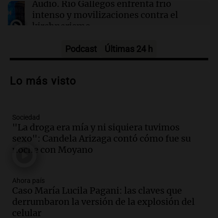
Audio.
Río Gallegos enfrenta frío
intenso y movilizaciones contra el
kirchnerismo
Panorama Federal
Episodios
Podcast
Últimas 24 h
Audio.
Debate en el Senado sobre
propiedad privada y cuestionamientos a
Lo más visto
la soberanía digital en Argentina
Panorama Federal
Episodios
Sociedad
Audio.
Mendoza se prepara para un fin
"La droga era mía y ni siquiera tuvimos
de semana helado y ciudadanos
sexo": Candela Arizaga contó cómo fue su
marchan contra reforma de tierras
noche con Moyano
Panorama Federal
Episodios
Ahora país
Audio.
El "Mono" de Kapanga
Caso María Lucila Pagani: las claves que
adelantó su show en Rosario.
derrumbaron la versión de la explosión del
Viva la Radio Rosario
celular
Episodios