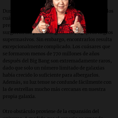
Durante décadas, los astrónomos han buscado los
cuásares más antiguos del universo, ya que
preservan información valiosa sobre cómo
surgieron las primeras galaxias y agujeros negros
supermasivos. Sin embargo, encontrarlos resulta
excepcionalmente complicado. Los cuásares que
se formaron menos de 770 millones de años
después del Big Bang son extremadamente raros,
dado que solo un número limitado de galaxias
había crecido lo suficiente para albergarlos.
Además, su luz tenue se confunde fácilmente con
la de estrellas mucho más cercanas en nuestra
propia galaxia.
Otro obstáculo proviene de la expansión del