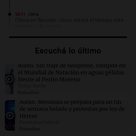
00:11
Clima
Clima en Rosario: cómo estará el tiempo este
viernes 7 de agosto
00:11
Mundo
Escuchá lo último
Incendio en Cuernavaca por fuga de gas en
camión cisterna deja 21 heridos
Audio.
Sin traje de neoprene, compite en
el Mundial de Natación en aguas gélidas
00:05
Política y Economía
frente al Perito Moreno
Ley de Propiedad Privada: maratónica sesión
Turno Noche
en el Senado sin el capítulo de tierras para
Episodios
extranjeros
Audio.
Mendoza se prepara para un fin
de semana helado y protestas por ley de
00:05
Clima
tierras
Clima en CABA: cómo estará el tiempo este
Panorama Federal
viernes 7 de agosto
Episodios