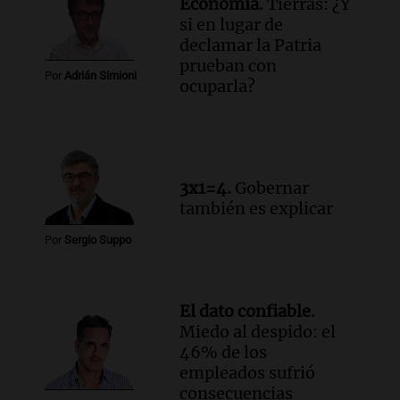
Economía.
Tierras: ¿Y
Audio.
Debate en el Senado y protesta
si en lugar de
en Rosario contra la ley de Propiedad
declamar la Patria
Privada.
prueban con
Viva la Radio Rosario
Por
Adrián Simioni
ocuparla?
Episodios
Audio.
Manifestación en Rosario contra
la ley de Propiedad Privada debatida en
el Senado.
Viva la Radio Rosario
3x1=4.
Gobernar
Episodios
también es explicar
Audio.
Luis Juez cuestionó la polémica
Por
Sergio Suppo
por la Ley de Tierras: "Construyeron un
relato mentiroso"
Informados al regreso
Episodios
El dato confiable.
Miedo al despido: el
46% de los
empleados sufrió
consecuencias