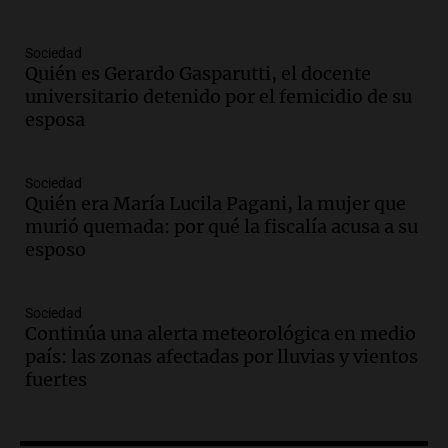
Audio.
Condenan a tres años de prisión
Sociedad
en suspenso a hombre por simular robo
Quién es Gerardo Gasparutti, el docente
de recaudación en San Luis
universitario detenido por el femicidio de su
Panorama Federal
esposa
Episodios
Audio.
Medicina reproductiva, entre la
ayuda por problemas de fertilidad y la
Sociedad
Quién era María Lucila Pagani, la mujer que
ostentación de millonarios
murió quemada: por qué la fiscalía acusa a su
Amamos Argentina
esposo
Episodios
Audio.
El juicio contra Oscar González
avanza con testimonios clave sobre el
Sociedad
accidente en Villa Dolores
Continúa una alerta meteorológica en medio
Panorama Federal
país: las zonas afectadas por lluvias y vientos
Episodios
fuertes
Audio.
El teatro Real da la bienvenida a
la temporada Rock Real con bandas
tributo todos los jueves