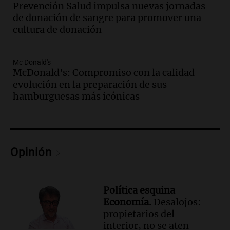
Audio.
La inflación en Buenos Aires
Prevención Salud impulsa nuevas jornadas
alcanza el 2,9% en julio, generando
de donación de sangre para promover una
incertidumbre sobre el IPC nacional
cultura de donación
Panorama Federal
Episodios
Mc Donald's
Audio.
Descuentos de hasta 700.000
McDonald's: Compromiso con la calidad
pesos en salarios docentes en Jujuy
evolución en la preparación de sus
generan fuertes críticas
hamburguesas más icónicas
Panorama Federal
Episodios
Audio.
Docentes de Jujuy denuncian
descuentos de hasta 700.000 pesos en
sus salarios y genera alarma
Opinión
Panorama Federal
Episodios
Audio.
Siniestro vial en Salta: una mujer
Política esquina
fallece tras perder el control de su
Economía.
Desalojos:
vehículo
propietarios del
Panorama Federal
interior, no se aten