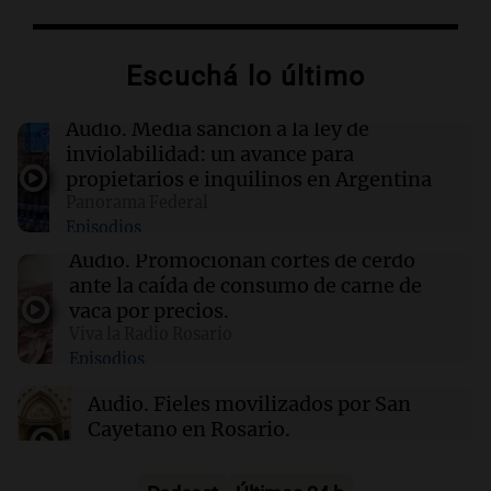
Hermano tras rumores de suspensión en
Telefe
Escuchá lo último
18:11
Mundo
Donald Trump logra una pausa en la
Audio.
Media sanción a la ley de
revelación de sus finanzas en el caso contra la
inviolabilidad: un avance para
BBC
propietarios e inquilinos en Argentina
Panorama Federal
Episodios
18:10
Sociedad
Thiago Medina enfrenta graves acusaciones
Audio.
Promocionan cortes de cerdo
de abuso sexual por parte de su prima
ante la caída de consumo de carne de
vaca por precios.
Viva la Radio Rosario
18:04
Tecnología
Episodios
La administración Trump gastó casi 4 mil
millones para cancelar proyectos eólicos en
Audio.
Fieles movilizados por San
alta mar
Cayetano en Rosario.
Viva la Radio Rosario
Episodios