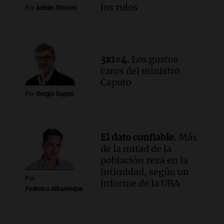
Episodios
los rulos
Por
Adrián Simioni
Audio.
Docentes de Jujuy enfrentan
descuentos de hasta 700.000 pesos en
sus salarios, denuncian desde el
sindicato
3x1=4.
Los gustos
Panorama Federal
caros del ministro
Episodios
Audio.
La justicia reconoce el COVID
Caputo
como enfermedad laboral tras caso de
Por
Sergio Suppo
docente fallecido en 2021
Panorama Federal
Episodios
El dato confiable.
Más
de la mitad de la
población reza en la
intimidad, según un
Por
informe de la UBA
Federico Albarenque