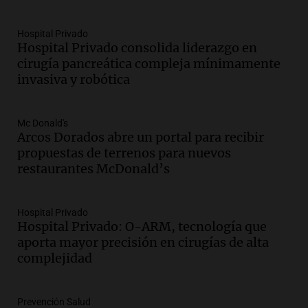
teléfono de Óscar González
Panorama Federal
Hospital Privado
Episodios
Hospital Privado consolida liderazgo en
cirugía pancreática compleja mínimamente
Audio.
Solicitan quiebra de Lebron
invasiva y robótica
Group en medio de una investigación
por estafa piramidal millonaria
Panorama Federal
Mc Donald's
Episodios
Arcos Dorados abre un portal para recibir
Audio.
Detienen a pareja en Alderete por
propuestas de terrenos para nuevos
venta de medicamentos controlados
restaurantes McDonald’s
mediante delivery
Panorama Federal
Episodios
Hospital Privado
Hospital Privado: O-ARM, tecnología que
Audio.
El alzobispo García Cueva llama a
aporta mayor precisión en cirugías de alta
la clase dirigente a abordar problemas
complejidad
económicos y sociales
Panorama Federal
Episodios
Prevención Salud