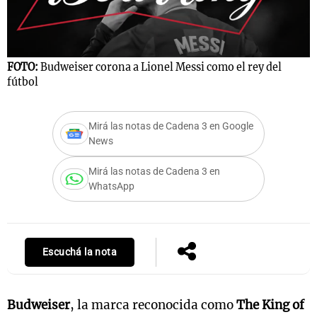
Notas
FOTO:
Budweiser corona a Lionel Messi como el rey del
s
Notas
fútbol
La Sole en
ial
Mundial 2026
Cadena 3
Mirá las notas de Cadena 3 en Google
News
Mirá las notas de Cadena 3 en
WhatsApp
Escuchá la nota
Budweiser
, la marca reconocida como
The King of