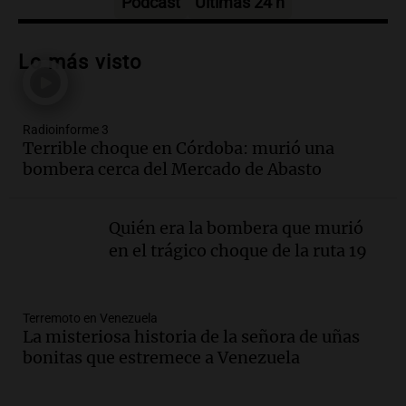
Podcast
Últimas 24 h
Audio.
Se registra inusual nevada en
Zapala, Neuquén, con más de mil
Lo más visto
camiones varados
Panorama Federal
Episodios
Radioinforme 3
Audio.
Controversia en el peronismo
Terrible choque en Córdoba: murió una
mendocino por ausencia de senadora
bombera cerca del Mercado de Abasto
embarazada en votación clave
Panorama Federal
Episodios
Quién era la bombera que murió
Audio.
Mateo Bouniba, joven de Villa
en el trágico choque de la ruta 19
María, necesita un trasplante de médula
en Estados Unidos
Panorama Federal
Terremoto en Venezuela
Episodios
La misteriosa historia de la señora de uñas
bonitas que estremece a Venezuela
Audio.
Fieles celebran a San Cayetano
en Córdoba pidiendo pan, paz y trabajo
Viva la Radio