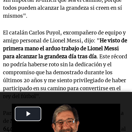
sin importar lo difícil que sea el camino, porque
todos pueden alcanzar la grandeza si creen en sí
mismos".
El catalán Carlos Puyol, excompañero de equipo y
amigo personal de Lionel Messi, dijo: "
He visto de
primera mano el arduo trabajo de Lionel Messi
para alcanzar la grandeza día tras día
. Este récord
no podría haberse roto sin la dedicación y el
compromiso que ha demostrado durante los
últimos 20 años y me siento privilegiado de haber
participado en su camino para convertirse en el
rey del fútbol".
Play
Para celebrar aún más este logro único en la vida
de Messi,
Budweiser creó una serie limitada de
Video
644 botellas
, numeradas individualmente del 1 al