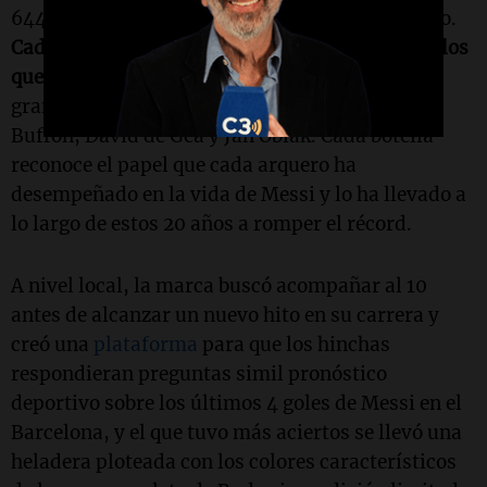
644, para representar cada gol marcado por Leo.
Cada botella será regalada a los 160 arqueros a los
que Messi les hizo alguna vez un gol
, incluidos
grandes referentes en el arco como Gianluigi
Buffon, David de Gea y Jan Oblak. Cada botella
reconoce el papel que cada arquero ha
desempeñado en la vida de Messi y lo ha llevado a
lo largo de estos 20 años a romper el récord.
A nivel local, la marca buscó acompañar al 10
antes de alcanzar un nuevo hito en su carrera y
creó una
plataforma
para que los hinchas
respondieran preguntas simil pronóstico
deportivo sobre los últimos 4 goles de Messi en el
Barcelona, y el que tuvo más aciertos se llevó una
heladera ploteada con los colores característicos