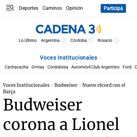
Deportes
Caminos
Opinión
Participá
Programas
Últimas coberturas
Últimas 24 h
En YouTube
Clima
Horóscopo
Lo Último
Argentina
Córdoba
Rosario
Voces Institucionales
Cachavacha
Ormay
Cordobesa
Automóvil Club Argentino
Ford
C
Voces Institucionales
Budweiser
Nuevo récord con el
Barça
Budweiser
corona a Lionel