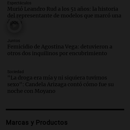
Espectáculos
Episodios
Murió Leandro Rud a los 51 años: la historia
del representante de modelos que marcó una
Audio.
Día Internacional de la Cerveza:
época
mitos, secretos y el desafío de producir
cerveza artesanal
Viva la Radio
Juntos
Episodios
Femicidio de Agostina Vega: detuvieron a
Audio.
Tucumán enfrenta un equilibrio
otros dos inquilinos por encubrimiento
financiero precario debido a la caída del
consumo y recaudación
Sociedad
Panorama Federal
"La droga era mía y ni siquiera tuvimos
Episodios
sexo": Candela Arizaga contó cómo fue su
Audio.
La calidad del empleo en
noche con Moyano
Argentina cae y preocupa a economistas
en un contexto de crisis económica
Panorama Federal
Episodios
Audio.
Audiencia por tragedia vial en
Marcas y Productos
Altas Cumbres: peritos analizan