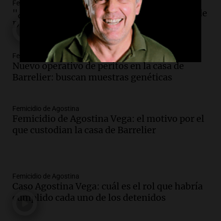
Femicidio de Agostina
"¿Qué pasa con los hombres?”: el llamado de
Darín y el análisis de un psicólogo
Femicidio de Agostina
Nuevo operativo de peritos en la casa de
Barrelier: buscan muestras genéticas
Femicidio de Agostina
Femicidio de Agostina Vega: el motivo por el
que custodian la casa de Barrelier
Femicidio de Agostina
Caso Agostina Vega: cuál es el rol que habría
cumplido cada uno de los detenidos