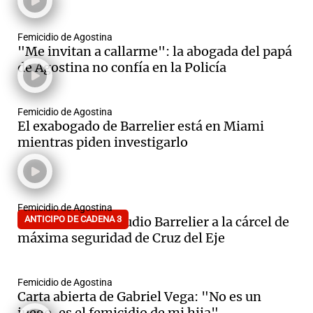
Femicidio de Agostina
"Me invitan a callarme": la abogada del papá
de Agostina no confía en la Policía
Femicidio de Agostina
El exabogado de Barrelier está en Miami
mientras piden investigarlo
Femicidio de Agostina
Trasladaron a Claudio Barrelier a la cárcel de
ANTICIPO DE CADENA 3
máxima seguridad de Cruz del Eje
Femicidio de Agostina
Carta abierta de Gabriel Vega: "No es un
juego, es el femicidio de mi hija"