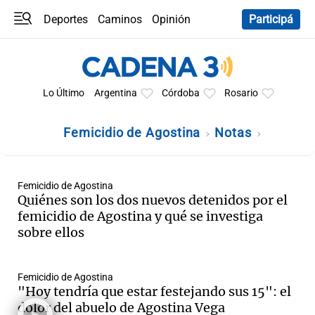
Deportes
Caminos
Opinión
Participá
Programas
Últimas coberturas
Últimas 24 h
En YouTube
Clima
Horóscopo
Lo Último
Argentina
Córdoba
Rosario
Femicidio de Agostina
Notas
Femicidio de Agostina
Quiénes son los dos nuevos detenidos por el
femicidio de Agostina y qué se investiga
sobre ellos
Femicidio de Agostina
"Hoy tendría que estar festejando sus 15": el
dolor del abuelo de Agostina Vega