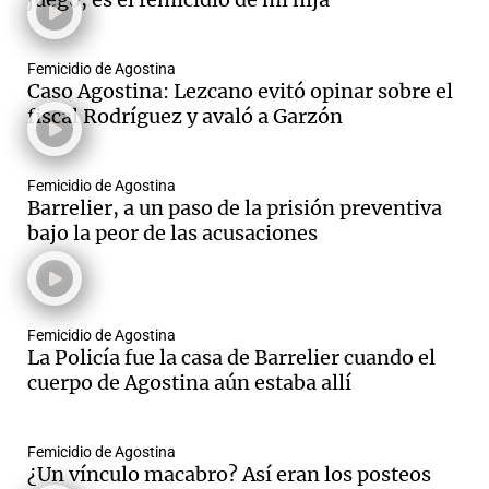
Femicidio de Agostina
Caso Agostina: Lezcano evitó opinar sobre el
Notas
fiscal Rodríguez y avaló a Garzón
s
Notas
La Sole en
ial
Mundial 2026
Cadena 3
Femicidio de Agostina
Barrelier, a un paso de la prisión preventiva
bajo la peor de las acusaciones
Femicidio de Agostina
La Policía fue la casa de Barrelier cuando el
cuerpo de Agostina aún estaba allí
Femicidio de Agostina
¿Un vínculo macabro? Así eran los posteos