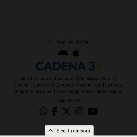
Descargá nuestra App
|
|
Nuestros padres fundadores
Por siempre Mario
|
|
|
|
Cadena 3 Comercial
Contacto
Cadena Heat
La Popu
|
|
Integrar nuestra red
Aviso Legal
Política de Privacidad
Seguinos en
Elegí tu emisora