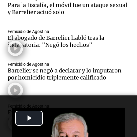
Para la fiscalía, el móvil fue un ataque sexual
y Barrelier actuó solo
Femicidio de Agostina
El abogado de Barrelier habló tras la
indagatoria: "Negó los hechos"
Femicidio de Agostina
Barrelier se negó a declarar y lo imputaron
por homicidio triplemente calificado
Femicidio de Agostina
En los papeles, una joven de 22 años figura
Play
como dueña de "Wachitas Bar"
Video