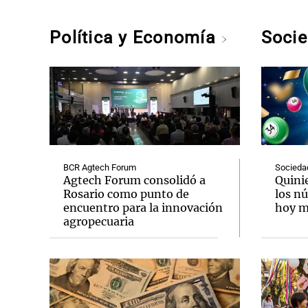
Política y Economía
Soci
BCR Agtech Forum
Socieda
Agtech Forum consolidó a
Quini
Rosario como punto de
los n
encuentro para la innovación
hoy mi
agropecuaria