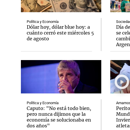
Política y Economía
Socieda
Dólar hoy, dólar blue hoy: a
Día d
cuánto cerró este miércoles 5
se cel
de agosto
cambi
Notas
Notas
Argen
Editorial
Mundial 2026
La Sol
Política y Economía
Amamos 
Caputo: "No está todo bien,
Perit
pero nunca dijimos que la
Mundi
economía se solucionaba en
Invie
dos años"
atleta