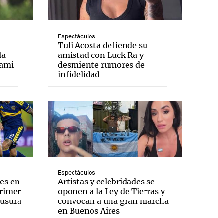
Espectáculos
Tuli Acosta defiende su
la
amistad con Luck Ra y
Notas
iami
desmiente rumores de
tas
Notas
infidelidad
Venezuela de
 Groenlandia
Comprometidos
Madur
Espectáculos
es en
Artistas y celebridades se
primer
oponen a la Ley de Tierras y
ausura
convocan a una gran marcha
en Buenos Aires