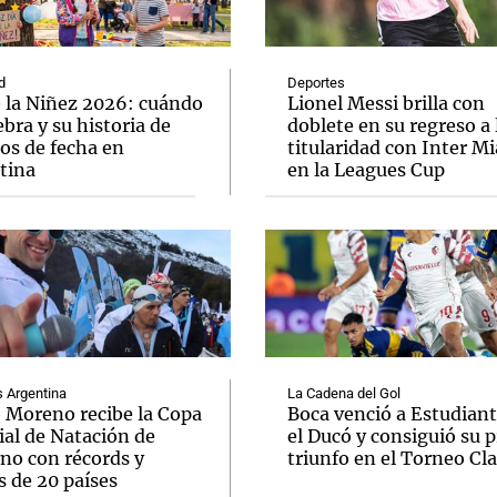
d
Deportes
e la Niñez 2026: cuándo
Lionel Messi brilla con
ebra y su historia de
doblete en su regreso a 
os de fecha en
titularidad con Inter M
Notas
Notas
No
tina
en la Leagues Cup
e en Cadena 3
El huracán de Arequito
Cadena 3 en
Argentina
La Cadena del Gol
o Moreno recibe la Copa
Boca venció a Estudiant
al de Natación de
el Ducó y consiguió su 
rno con récords y
triunfo en el Torneo Cl
s de 20 países