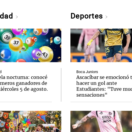
edad
Deportes
d
Boca Juniors
ela nocturna: conocé
Ascacíbar se emocionó 
úmeros ganadores de
hacer un gol ante
ércoles 5 de agosto.
Estudiantes: "Tuve mu
sensaciones"