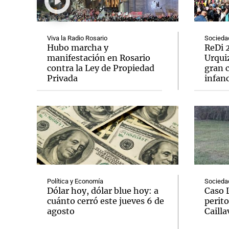
Viva la Radio Rosario
Socieda
Hubo marcha y
ReDi 2
manifestación en Rosario
Urquiz
contra la Ley de Propiedad
gran c
Notas
Notas
Privada
infanc
Editorial
Mundial 2026
La Sol
Política y Economía
Socieda
Dólar hoy, dólar blue hoy: a
Caso 
cuánto cerró este jueves 6 de
perito
agosto
Cailla