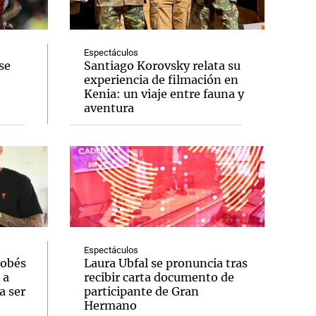
Espectáculos
se
Santiago Korovsky relata su
experiencia de filmación en
Notas
Kenia: un viaje entre fauna y
tas
Notas
aventura
Venezuela de
 Groenlandia
Comprometidos
Madur
Espectáculos
dobés
Laura Ubfal se pronuncia tras
 a
recibir carta documento de
a ser
participante de Gran
Hermano