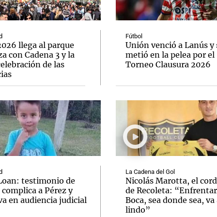
d
Fútbol
026 llega al parque
Unión venció a Lanús y 
a con Cadena 3 y la
metió en la pelea por el
elebración de las
Torneo Clausura 2026
Notas
Notas
No
ias
e en Cadena 3
El huracán de Arequito
Cadena 3 en
d
La Cadena del Gol
Loan: testimonio de
Nicolás Marotta, el cor
 complica a Pérez y
de Recoleta: “Enfrentar
va en audiencia judicial
Boca, sea donde sea, va 
lindo”