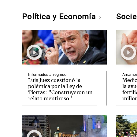
Política y Economía
Soci
Informados al regreso
Amamos 
Luis Juez cuestionó la
Medic
polémica por la Ley de
la ay
Tierras: "Construyeron un
fertil
relato mentiroso"
millo