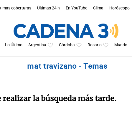
ltimas coberturas
Últimas 24 h
En YouTube
Clima
Horóscopo
Lo Último
Argentina
Córdoba
Rosario
Mundo
mat travizano - Temas
e realizar la búsqueda más tarde.