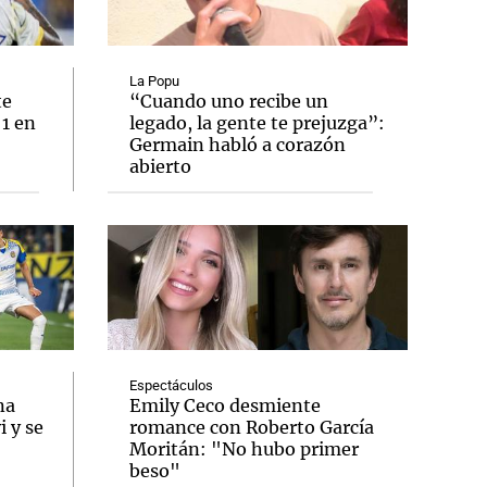
La Popu
te
“Cuando uno recibe un
 1 en
legado, la gente te prejuzga”:
Notas
Germain habló a corazón
tas
Notas
abierto
Venezuela de
 Groenlandia
Comprometidos
Madur
Espectáculos
na
Emily Ceco desmiente
 y se
romance con Roberto García
Moritán: "No hubo primer
beso"