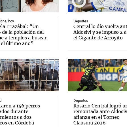
tina, hoy
Deportes
la Irrazábal: “Un
Central lo dio vuelta an
de la población del
Aldosivi y se impuso 2 a
ue a templos a buscar
el Gigante de Arroyito
Notas
Notas
No
 el último año”
e en Cadena 3
El huracán de Arequito
Cadena 3 en
d
Deportes
taron a 146 perros
Rosario Central logró u
ados durante
remontada ante Aldosivi
amientos a dos
afianza en el Torneo
eros en Córdoba
Clausura 2026