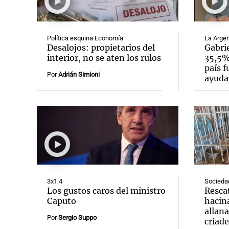
Política esquina Economía
La Argen
Desalojos: propietarios del
Gabrie
interior, no se aten los rulos
35,5% 
país f
Notas
Notas
Por
Adrián Simioni
ayuda
Editorial
Mundial 2026
La Sol
3x1:4
Socieda
Los gustos caros del ministro
Resca
Caputo
hacin
allan
Por
Sergio Suppo
criad