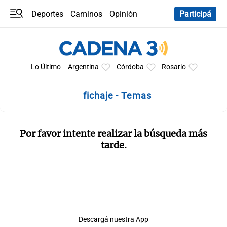
Deportes
Caminos
Opinión
Participá
Programas
Últimas coberturas
Últimas 24 h
En YouTube
Clima
Horóscopo
Lo Último
Argentina
Córdoba
Rosario
fichaje - Temas
Por favor intente realizar la búsqueda más
tarde.
Descargá nuestra App