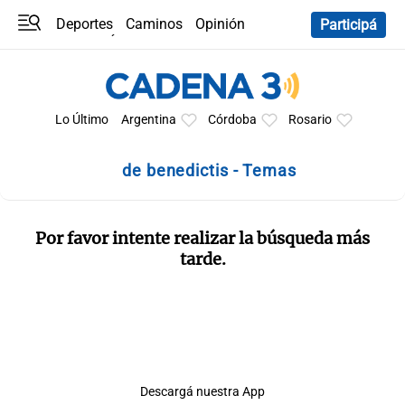
Deportes
Caminos
Opinión
Participá
Programas
Últimas coberturas
Últimas 24 h
En YouTube
Clima
Horóscopo
Lo Último
Argentina
Córdoba
Rosario
de benedictis - Temas
Por favor intente realizar la búsqueda más
tarde.
Descargá nuestra App