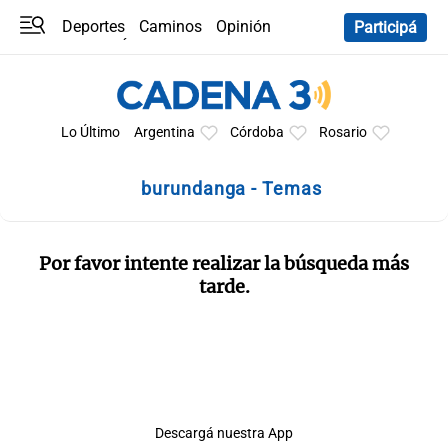
Deportes
Caminos
Opinión
Participá
Programas
Últimas coberturas
Últimas 24 h
En YouTube
Clima
Horóscopo
Lo Último
Argentina
Córdoba
Rosario
burundanga - Temas
Por favor intente realizar la búsqueda más
tarde.
Descargá nuestra App