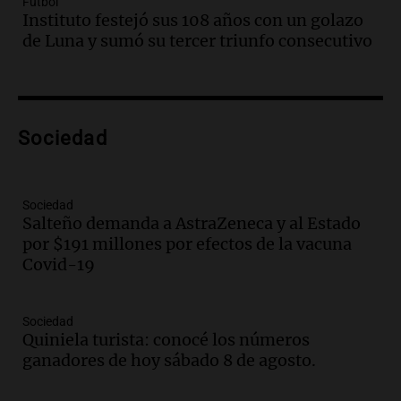
Fútbol
Audio.
Borges, abogada de Pourrain:
Instituto festejó sus 108 años con un golazo
"Tres hombres se lo llevaron para
de Luna y sumó su tercer triunfo consecutivo
hacerle preguntas y nunca regresó"
Una mañana para todos
Episodios
Audio.
Voluntarios limpiaron 9.000
Sociedad
metros del río Suquía y retiraron hasta
800 kilos de basura por jornada
Una mañana para todos
Episodios
Sociedad
Salteño demanda a AstraZeneca y al Estado
Audio.
La historia de la servilleta que
por $191 millones por efectos de la vacuna
firmó Jorge Messi para el primer
Covid-19
contrato de Leo con Barcelona
Una mañana para todos
Episodios
Sociedad
Quiniela turista: conocé los números
Audio.
Joan Gaspart: "Sin Jorge, no sé si
ganadores de hoy sábado 8 de agosto.
Messi hubiera llegado adonde llegó"
Una mañana para todos