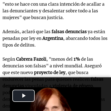
"esto se hace con una clara intención de acallar a
las denunciantes y desalentar sobre todo a las
mujeres" que buscan justicia.
Además, aclaró que las
falsas denuncias
ya están
penadas por ley en
Argentina
, abarcando todos los
tipos de delitos.
Según
Cabrera Fazoli
, "menos del
1%
de las
denuncias son falsas" a nivel mundial. Aseguró
que este nuevo
proyecto de ley
, que busca
endurecer las penas para quienes realicen
falsas
denuncias
vinculadas a
violencia de género
,
podría desincentivar a las víctimas a realizar
Play
denuncias. "Querer legislar únicamente sobre las
Video
denuncias falsas por
violencia de género
es