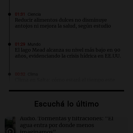
01:31
Ciencia
Reducir alimentos dulces no disminuye
antojos ni mejora la salud, según estudio
01:29
Mundo
El lago Mead alcanza su nivel más bajo en 90
años, evidenciando la crisis hídrica en EE.UU.
00:32
Clima
Clima en Salta: cómo estará el tiempo este
domingo 9 de agosto
Escuchá lo último
00:26
Clima
Clima en Tucumán: cómo estará el tiempo
este domingo 9 de agosto
Audio.
Tormentas y filtraciones: "El
agua entra por donde menos
imaginamos"