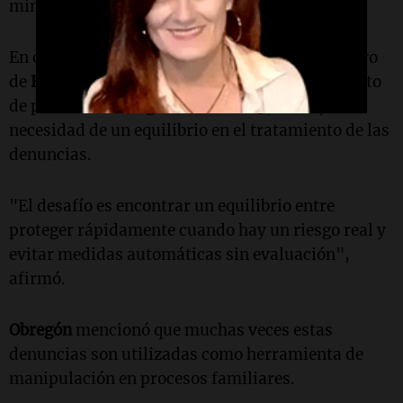
minimizar el problema real", subrayó.
En contraste,
Camila Obregón
, abogada del fuero
de
Familia
, se mostró a favor del endurecimiento
de penas. En diálogo con
Cadena 3
, subrayó la
necesidad de un equilibrio en el tratamiento de las
denuncias.
"El desafío es encontrar un equilibrio entre
proteger rápidamente cuando hay un riesgo real y
evitar medidas automáticas sin evaluación",
afirmó.
Obregón
mencionó que muchas veces estas
denuncias son utilizadas como herramienta de
manipulación en procesos familiares.