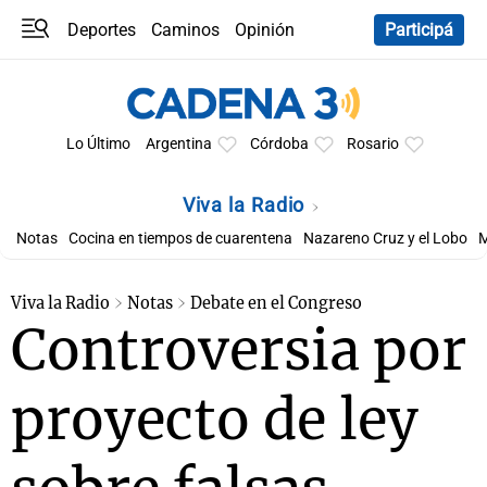
Deportes
Caminos
Opinión
Participá
Programas
Últimas coberturas
Últimas 24 h
En YouTube
Clima
Horóscopo
Lo Último
Argentina
Córdoba
Rosario
Viva la Radio
Notas
Cocina en tiempos de cuarentena
Nazareno Cruz y el Lobo
M
Viva la Radio
Notas
Debate en el Congreso
Controversia por
proyecto de ley