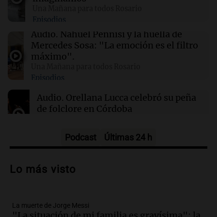
00:21
Clima
Una Mañana para todos Rosario
Clima en Mendoza: cómo estará el tiempo
Episodios
este domingo 9 de agosto
Audio.
Nahuel Pennisi y la huella de
Mercedes Sosa: "La emoción es el filtro
00:16
Clima
máximo".
Clima en Santa Fe: cómo estará el tiempo este
Una Mañana para todos Rosario
domingo 9 de agosto
Episodios
Audio.
Orellana Lucca celebró su peña
de folclore en Córdoba
Tarde y Media
Episodios
Podcast
Últimas 24 h
Audio.
Trágico accidente en Mendoza:
un muerto y varios heridos tras caída de
Lo más visto
vehículos desde un puente
Panorama Federal
Episodios
La muerte de Jorge Messi
Audio.
Tragedia en Mendoza: un muerto
"La situación de mi familia es gravísima": la