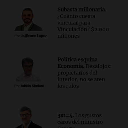
Una mañana para todos
Episodios
Subasta millonaria.
¿Cuánto cuesta
Audio.
Mateo, a los 25 años, lucha
vincular para
contra el tiempo: necesita un trasplante
Vinculación? $2.000
para poder seguir viviend
millones
Por
Guillermo López
Una mañana para todos
Episodios
Audio.
Estiman que la inflación nacional
Política esquina
de julio será menor al 2,9% registrado
Economía.
Desalojos:
en CABA
propietarios del
Una mañana para todos
interior, no se aten
Episodios
los rulos
Por
Adrián Simioni
Audio.
Altas Cumbres: rescataron a una
cabra que llevaba ocho días atrapada en
un precipicio
Una mañana para todos
3x1=4.
Los gustos
Episodios
caros del ministro
Audio.
Chile planteó mejorar la