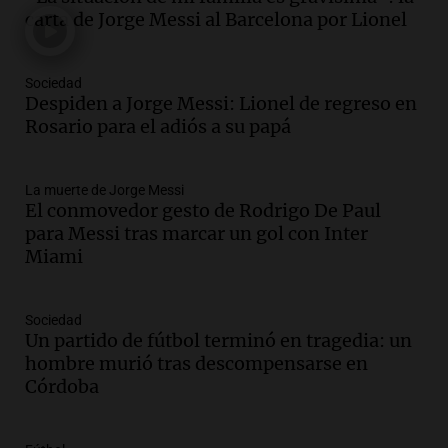
y cinco heridos tras caer dos autos desde
carta de Jorge Messi al Barcelona por Lionel
un puente
Una mañana para todos
Episodios
Sociedad
Audio.
Messi llegará esta noche a
Despiden a Jorge Messi: Lionel de regreso en
Rosario para acompañar a su familia
Rosario para el adiós a su papá
tras la muerte de su papá
Una mañana para todos
La muerte de Jorge Messi
Episodios
El conmovedor gesto de Rodrigo De Paul
Audio.
Ley de Propiedad Privada: el revés
para Messi tras marcar un gol con Inter
en el Congreso expuso una debilidad
Miami
comunicacional del Gobierno
Una mañana para todos
Episodios
Sociedad
Un partido de fútbol terminó en tragedia: un
Audio.
Casabindo se prepara para una
hombre murió tras descompensarse en
celebración única: 30.000 turistas y el
Córdoba
tradicional Toreo de la Vincha
Una mañana para todos
Episodios