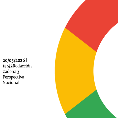
Notas
s
Notas
La Sole en
ial
Mundial 2026
Cadena 3
20/05/2026 |
15:42
Redacción
Cadena 3
Perspectiva
Nacional