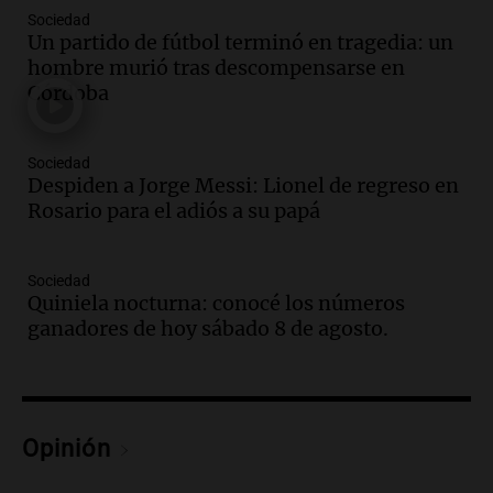
Episodios
Sociedad
Un partido de fútbol terminó en tragedia: un
Audio.
El orgullo y el sueño argentino de
hombre murió tras descompensarse en
Jorge Messi en una entrevista con Rony
Córdoba
Vargas en 2007
Una mañana para todos
Episodios
Sociedad
Audio.
El abuelo de Agostina Vega, tras
Despiden a Jorge Messi: Lionel de regreso en
las nuevas detenciones: "En esa casa
Rosario para el adiós a su papá
todos tenían algo que ver"
Una mañana para todos
Sociedad
Episodios
Quiniela nocturna: conocé los números
Audio.
Una nutricionista derribó el mito
ganadores de hoy sábado 8 de agosto.
del desayuno ideal: qué alimentos
conviene priorizar
Una mañana para todos
Episodios
Opinión
Audio.
Murió Jorge Messi