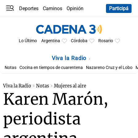
Deportes
Caminos
Opinión
Participá
Programas
Últimas coberturas
Últimas 24 h
En YouTube
Clima
Horóscopo
Lo Último
Argentina
Córdoba
Rosario
Viva la Radio
Notas
Cocina en tiempos de cuarentena
Nazareno Cruz y el Lobo
M
Viva la Radio
Notas
Mujeres al aire
Karen Marón,
periodista