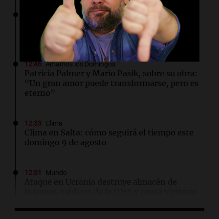
12:51
La Popu
Simón Aguirre habló de “Corazón sin cara”:
“No esperaba que el tema explote así”
12:46
Amamos los Domingos
Patricia Palmer y Mario Pasik, sobre su obra:
“Un gran amor puede transformarse, pero es
eterno”
12:33
Clima
Clima en Salta: cómo seguirá el tiempo este
domingo 9 de agosto
12:31
Mundo
Ataque en Ucrania destruye almacén de
insumos médicos de la OMS y causa víctimas
fatales