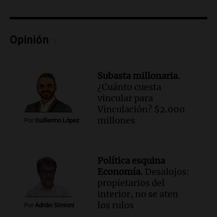
liquidez de 4 billones
Panorama Federal
Episodios
Audio.
La lección del Titanic y la
Opinión
humildad en tiempos de tormenta
según San Ignacio de Loyola
Panorama Federal
Subasta millonaria.
Episodios
¿Cuánto cuesta
Audio.
Tormentas y filtraciones: "El
vincular para
agua entra por donde menos
Vinculación? $2.000
imaginamos"
millones
Por
Guillermo López
Una Mañana para todos Rosario
Episodios
Audio.
Nahuel Pennisi y la huella de
Política esquina
Mercedes Sosa: "La emoción es el filtro
Economía.
Desalojos:
máximo".
propietarios del
Una Mañana para todos Rosario
interior, no se aten
Episodios
los rulos
Por
Adrián Simioni