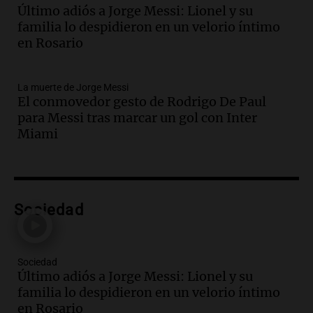
Último adiós a Jorge Messi: Lionel y su
Audio.
Suspenden descuento en SUBE y
familia lo despidieron en un velorio íntimo
aumentan tarifas del SUBTE en Buenos
en Rosario
Aires desde agosto
Panorama Federal
Episodios
La muerte de Jorge Messi
Audio.
Kicillof critica la desregulación
El conmovedor gesto de Rodrigo De Paul
financiera y el aumento de la morosidad
para Messi tras marcar un gol con Inter
en Buenos Aires
Miami
Panorama Federal
Episodios
Audio.
La UNT evalúa apelación ante la
Corte Suprema tras fallo que aparta a
Sociedad
Pagani como rector
Panorama Federal
Episodios
Audio.
El cardenal Ángel Rossi advirtió
Sociedad
Último adiós a Jorge Messi: Lionel y su
que la justicia social viene siendo
familia lo despidieron en un velorio íntimo
“despreciada y burlada”
en Rosario
Santa Misa