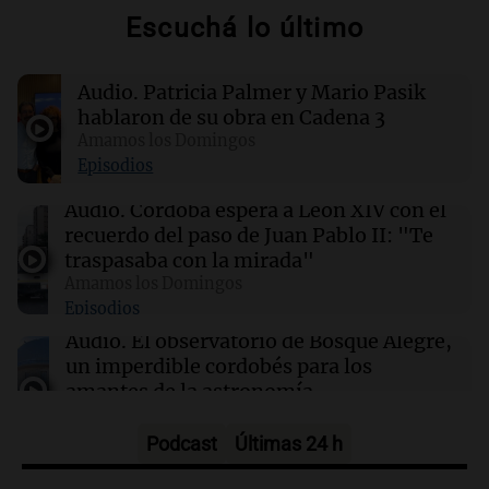
Escuchá lo último
12:28
Clima
Clima en Tucumán: cómo seguirá el tiempo
este domingo 9 de agosto
Audio.
Patricia Palmer y Mario Pasik
hablaron de su obra en Cadena 3
12:28
Sociedad
Amamos los Domingos
Un hombre murió tras un fuerte choque entre
Episodios
Colonia Tirolesa y Córdoba
Audio.
Córdoba espera a León XIV con el
recuerdo del paso de Juan Pablo II: "Te
12:22
Clima
traspasaba con la mirada"
Clima en Mendoza: cómo seguirá el tiempo
Amamos los Domingos
este domingo 9 de agosto
Episodios
Audio.
El observatorio de Bosque Alegre,
un imperdible cordobés para los
amantes de la astronomía
Amamos los Domingos
Episodios
Podcast
Últimas 24 h
Audio.
“No entendíamos qué cantaban”: