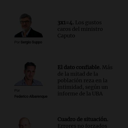
Audio.
Orellana Lucca celebró su peña
de folclore en Córdoba
Tarde y Media
Episodios
3x1=4.
Los gustos
caros del ministro
Audio.
Trágico accidente en Mendoza:
Caputo
un muerto y varios heridos tras caída de
Por
Sergio Suppo
vehículos desde un puente
Panorama Federal
Episodios
El dato confiable.
Más
de la mitad de la
población reza en la
intimidad, según un
Por
informe de la UBA
Federico Albarenque
Cuadro de situación.
Errores no forzados