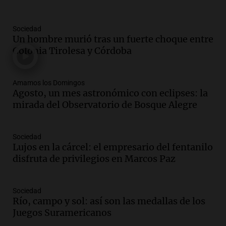
Episodios
Audio.
La Bulaya se prepara para el cierre
Sociedad
de su gran muestra anual con la
Un hombre murió tras un fuerte choque entre
participación de miles de visitantes
Colonia Tirolesa y Córdoba
Panorama Federal
Episodios
Amamos los Domingos
Audio.
El Senado de Santa Fe aprueba
Agosto, un mes astronómico con eclipses: la
Ley de Emergencia Hídrica ante el
mirada del Observatorio de Bosque Alegre
fenómeno del Niño
Panorama Federal
Episodios
Sociedad
Audio.
Una mujer de 40 años muere en
Lujos en la cárcel: el empresario del fentanilo
un accidente en la Ruta 321 cerca de
disfruta de privilegios en Marcos Paz
García Fernández
Panorama Federal
Sociedad
Episodios
Río, campo y sol: así son las medallas de los
Audio.
El Tesoro Nacional captura 12
Juegos Suramericanos
billones de pesos y genera excedente de