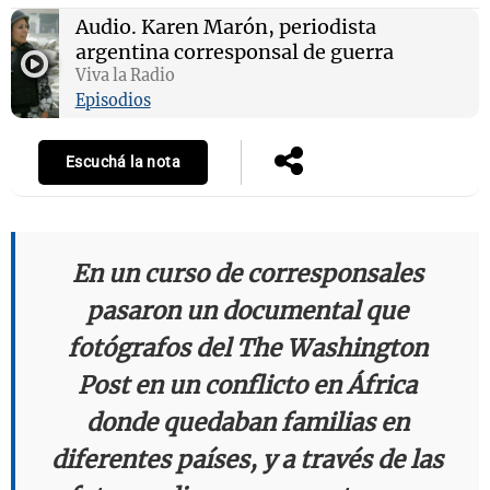
Audio.
Karen Marón, periodista
argentina corresponsal de guerra
Viva la Radio
Notas
Episodios
s
Notas
La Sole en
Escuchá la nota
ial
Mundial 2026
Cadena 3
En un curso de corresponsales
pasaron un documental que
fotógrafos del
The Washington
Post
en un conflicto en África
donde quedaban familias en
diferentes países, y a través de las