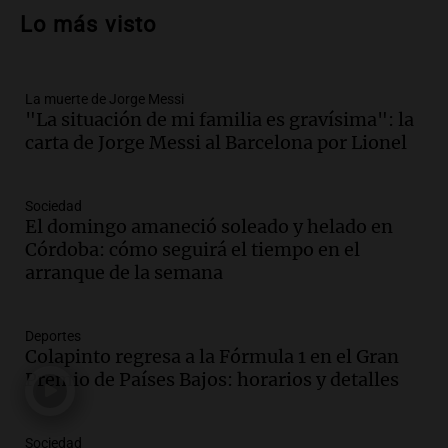
la historia del club de Irlanda
Lo más visto
revolucionado por hinchas argentinos
Amamos los Domingos
Episodios
La muerte de Jorge Messi
Audio.
Crisis diplomática: el embajador
"La situación de mi familia es gravísima": la
argentino regresa al país tras conflicto
carta de Jorge Messi al Barcelona por Lionel
con Brasil
Panorama Federal
Episodios
Sociedad
Audio.
Bomberos asisten a senderista
El domingo amaneció soleado y helado en
con fractura de tobillo en refugio Doña
Córdoba: cómo seguirá el tiempo en el
Rosa
arranque de la semana
Panorama Federal
Episodios
Deportes
Audio.
Amaycha del Valle avanza en
Colapinto regresa a la Fórmula 1 en el Gran
investigación internacional sobre asma
Premio de Países Bajos: horarios y detalles
con nueva tecnología médica
Panorama Federal
Episodios
Sociedad