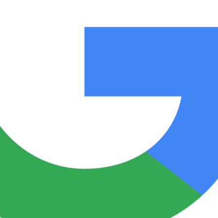
Notas
Notas
No
e en Cadena 3
El huracán de Arequito
Cadena 3 en