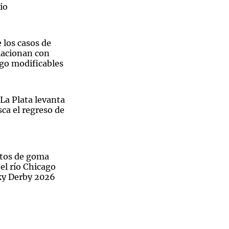
io
e los casos de
lacionan con
sgo modificables
La Plata levanta
sca el regreso de
atos de goma
el río Chicago
ky Derby 2026
s Unidos en
ina
gentina: el desafío