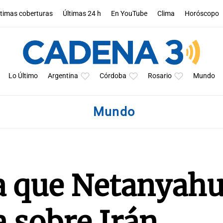
ltimas coberturas
Últimas 24 h
En YouTube
Clima
Horóscopo
Lo Último
Argentina
Córdoba
Rosario
Mundo
Mundo
 que Netanyahu
a sobre Irán