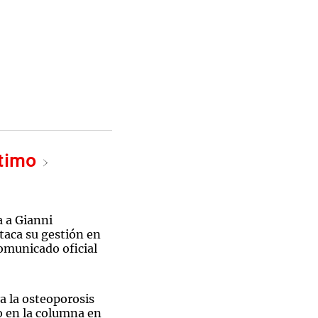
ltimo
a a Gianni
taca su gestión en
omunicado oficial
a la osteoporosis
o en la columna en