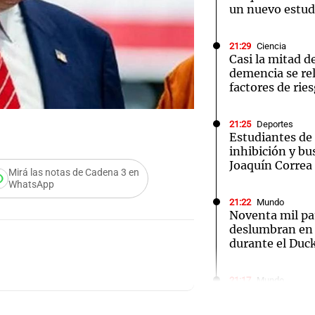
un nuevo estud
21:29
Ciencia
Casi la mitad d
demencia se re
factores de rie
21:25
Deportes
Estudiantes de 
inhibición y bu
Joaquín Correa
Mirá las notas de Cadena 3 en
WhatsApp
21:22
Mundo
Noventa mil p
deslumbran en 
durante el Duc
Audio.
21:17
Mundo
China y Estado
Medic
conflicto en Ar