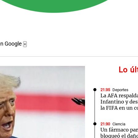
en Google
×
Lo ú
21:35
Deportes
La AFA respald
Infantino y des
la FIFA en un c
21:30
Ciencia
Un fármaco par
bloqueó el dañ