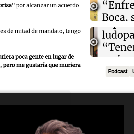
“Enfre
jueves
prisa"
por alcanzar un acuerdo
psicól
Boca, 
Panorama F
Audio.
expert
Episodios
donde 
ones de mitad de mandato, tengo
Meteo
ludopa
ser li
alertó
“Tener
La Cadena d
Audio.
Niño t
iera poca gente en lugar de
casino
Episodios
 pero me gustaría que muriera
sigue
más ll
mano 
Podcast
trabaj
evento
peligr
Audio.
para
extre
La Argentin
Episodios
una en
restab
durant
el 80%
servic
prima
Audio.
empre
 respecto a Irán.
electr
Informados 