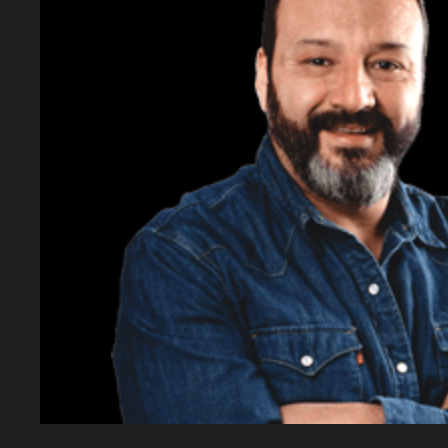
¿Cuánto tiempo hablaron Trump y Netany
Conversaron durante una hora sobre el tem
¿Qué declaró Trump sobre el acuerdo con I
Dijo que no tiene prisa por llegar a un acue
¿Cómo describió Trump a Netanyahu?
Lo calificó como un "hombre muy, muy bu
estupendo".
¿Qué desea Trump en relación a las bajas
Expresó que le gustaría que muriera poca 