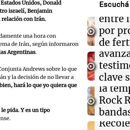
e Estados Unidos, Donald
de Milei entre 
Escuchá 
reprod
tro israelí, Benjamin
Audio.
entre 
21:14
Panorama Fed
relación con Irán.
Violencia de gé
contra
por p
segunda provin
femicidios
damente una hora con
Gonzá
de fert
tema de Irán, según informaron
Audio.
avanz
21:05
Amamos Argen
la ost
ias Argentinas
.
Medicina reprod
ayuda por probl
teatro
testim
de mil
y la ostentació
e Conjunta Andrews sobre lo que
la bie
clave 
Amamos Arg
n y la decisión de no llevar a
Episodios
21:03
Fútbol
Audio.
bien, hará lo que yo quiera que
la tem
accide
Unión venció a
en la pelea por
Marott
Rock R
Villa 
2026
cordob
bandas
e pida. Y es un tipo
Panorama F
Audio.
Episodios
nse.
Recole
todos 
Blanca