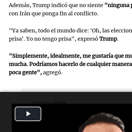
Además, Trump indicó que no siente
"ninguna 
con Irán que ponga fin al conflicto.
"Ya saben, todo el mundo dice: 'Oh, las elecci
prisa'. Yo no tengo prisa", expresó
Trump
.
"Simplemente, idealmente, me gustaría que mur
mucha. Podríamos hacerlo de cualquier manera,
poca gente",
agregó.
Lectura rápida
Play
¿Qué dijo Trump sobre Netanyahu?
Video
Afirmó que Netanyahu hará lo que él decida