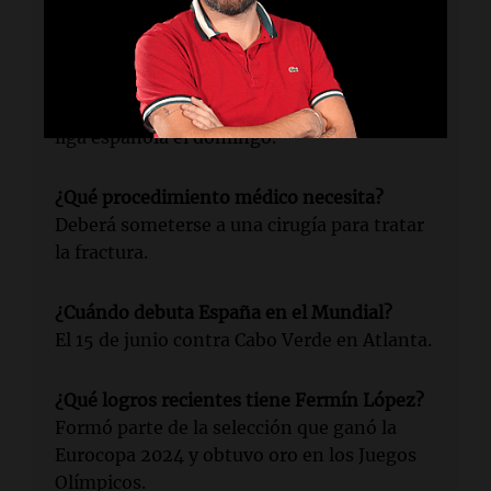
impedirá jugar en el Mundial.
¿Cuál es la causa de su lesión?
La lesión ocurrió durante un partido de la
liga española el domingo.
¿Qué procedimiento médico necesita?
Deberá someterse a una cirugía para tratar
la fractura.
¿Cuándo debuta España en el Mundial?
El 15 de junio contra Cabo Verde en Atlanta.
¿Qué logros recientes tiene Fermín López?
Formó parte de la selección que ganó la
Eurocopa 2024 y obtuvo oro en los Juegos
Olímpicos.