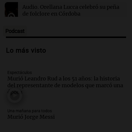
Newell's visita este domingo a Defensa y
Audio.
Orellana Lucca celebró su peña
Justicia para volver al triunfo
de folclore en Córdoba
Tarde y Media
Episodios
Podcast
Audio.
Trágico accidente en Mendoza:
un muerto y varios heridos tras caída de
Lo más visto
vehículos desde un puente
Panorama Federal
Episodios
Espectáculos
Audio.
Tragedia en Mendoza: un muerto
Murió Leandro Rud a los 51 años: la historia
y cinco heridos tras caer dos autos desde
del representante de modelos que marcó una
un puente
época
Una mañana para todos
Episodios
Audio.
Messi llegará esta noche a
Una mañana para todos
Rosario para acompañar a su familia
Murió Jorge Messi
tras la muerte de su papá
Una mañana para todos