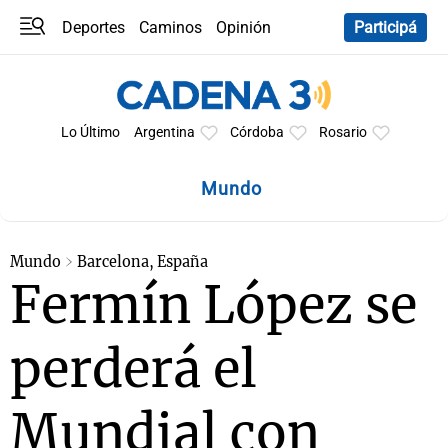
Deportes
Caminos
Opinión
Participá
Programas
Últimas coberturas
Últimas 24 h
En YouTube
Clima
Horóscopo
Lo Último
Argentina
Córdoba
Rosario
Mundo
Mundo
Barcelona, España
Fermín López se
perderá el
Mundial con