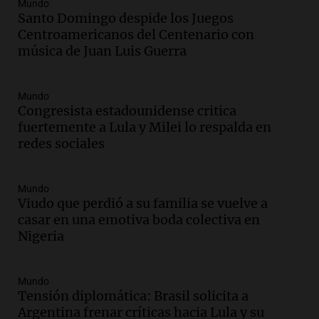
800 kilos de basura por jornada
Mundo
Santo Domingo despide los Juegos
Una mañana para todos
Centroamericanos del Centenario con
Episodios
música de Juan Luis Guerra
Audio.
La historia de la servilleta que
firmó Jorge Messi para el primer
contrato de Leo con Barcelona
Mundo
Una mañana para todos
Congresista estadounidense critica
Episodios
fuertemente a Lula y Milei lo respalda en
redes sociales
Audio.
Joan Gaspart: "Sin Jorge, no sé si
Messi hubiera llegado adonde llegó"
Una mañana para todos
Mundo
Episodios
Viudo que perdió a su familia se vuelve a
casar en una emotiva boda colectiva en
Audio.
El orgullo y el sueño argentino de
Nigeria
Jorge Messi en una entrevista con Rony
Vargas en 2007
Una mañana para todos
Mundo
Episodios
Tensión diplomática: Brasil solicita a
Audio.
El abuelo de Agostina Vega, tras
Argentina frenar críticas hacia Lula y su