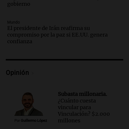
las nuevas detenciones: "En esa casa
gobierno
todos tenían algo que ver"
Una mañana para todos
Mundo
Episodios
El presidente de Irán reafirma su
Audio.
Una nutricionista derribó el mito
compromiso por la paz si EE.UU. genera
del desayuno ideal: qué alimentos
confianza
conviene priorizar
Una mañana para todos
Episodios
Audio.
Murió Jorge Messi
Opinión
Una mañana para todos
Episodios
Subasta millonaria.
Audio.
Mateo, a los 25 años, lucha
¿Cuánto cuesta
contra el tiempo: necesita un trasplante
vincular para
para poder seguir viviend
Vinculación? $2.000
Una mañana para todos
millones
Por
Guillermo López
Episodios