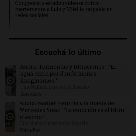
Congresista estadounidense critica
fuertemente a Lula y Milei lo respalda en
redes sociales
22:35
Mundo
Viudo que perdió a su familia se vuelve a casar
en una emotiva boda colectiva en Nigeria
Escuchá lo último
22:18
Mundo
Audio.
Tormentas y filtraciones: "El
Tensión diplomática: Brasil solicita a
agua entra por donde menos
Argentina frenar críticas hacia Lula y su
imaginamos"
gobierno
Una Mañana para todos Rosario
Episodios
22:15
Sociedad
Audio.
Nahuel Pennisi y la huella de
Quiniela turista: conocé los números
Mercedes Sosa: "La emoción es el filtro
ganadores de hoy sábado 8 de agosto.
máximo".
Una Mañana para todos Rosario
Episodios
22:10
Deportes Rosario