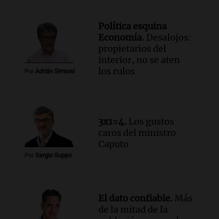
Audio.
Estiman que la inflación nacional
de julio será menor al 2,9% registrado
Política esquina
en CABA
Economía.
Desalojos:
Una mañana para todos
propietarios del
Episodios
interior, no se aten
Audio.
Altas Cumbres: rescataron a una
los rulos
Por
Adrián Simioni
cabra que llevaba ocho días atrapada en
un precipicio
Una mañana para todos
Episodios
3x1=4.
Los gustos
Audio.
Chile planteó mejorar la
caros del ministro
conectividad fronteriza, aérea y digital
Caputo
con Jujuy
Por
Sergio Suppo
Panorama Federal
Episodios
El dato confiable.
Más
de la mitad de la