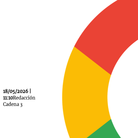
Notas
s
Notas
La Sole en
ial
Mundial 2026
Cadena 3
18/05/2026 |
11:10
Redacción
Cadena 3