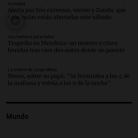
Sociedad
Episodios
Alerta por frío extremo, viento y Zonda: qué
Audio.
Ley de Propiedad Privada: el revés
provincias están afectadas este sábado
en el Congreso expuso una debilidad
comunicacional del Gobierno
Una mañana para todos
Una mañana para todos
Episodios
Tragedia en Mendoza: un muerto y cinco
heridos tras caer dos autos desde un puente
Audio.
Casabindo se prepara para una
celebración única: 30.000 turistas y el
tradicional Toreo de la Vincha
La muerte de Jorge Messi
Una mañana para todos
Messi, sobre su papá: "Se levantaba a las 4 de
Episodios
la mañana y volvía a las 9 de la noche"
Audio.
Borges, abogada de Pourrain:
"Tres hombres se lo llevaron para
hacerle preguntas y nunca regresó"
Una mañana para todos
Episodios
Mundo
Audio.
Voluntarios limpiaron 9.000
metros del río Suquía y retiraron hasta