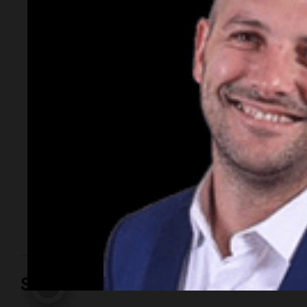
los 51 años: la
historia del
representante de
modelos que marcó
una época
El empresario y conductor falleció tras una larga
lucha contra un cáncer de parótida. Fundó una de las
agencias de modelos más reconocidas y luego volcó
su historia a la televisión.
Sociedad