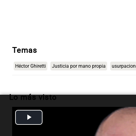
Temas
Héctor Ghiretti
Justicia por mano propia
usurpacion
Lo más visto
Play
Espectáculos
Murió Leandro Rud a
Video