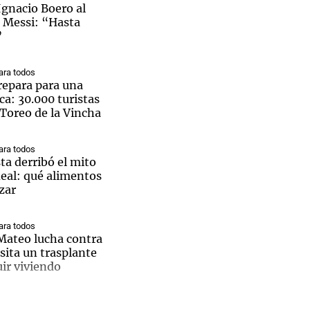
Ignacio Boero al
l Messi: “Hasta
”
ra todos
Notas
repara para una
tas
Notas
ca: 30.000 turistas
Venezuela de
l Toreo de la Vincha
 Groenlandia
Comprometidos
Madur
ra todos
ta derribó el mito
deal: qué alimentos
zar
ra todos
 Mateo lucha contra
sita un trasplante
ir viviendo
ra todos