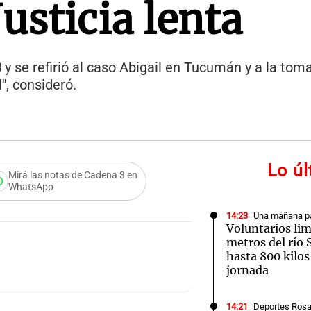
usticia lenta
3
y se refirió al caso Abigail en Tucumán y a la toma
", consideró.
Lo ú
Mirá las notas de Cadena 3 en
WhatsApp
14:23
Una mañana pa
Voluntarios li
metros del río 
hasta 800 kilos
jornada
14:21
Deportes Rosa