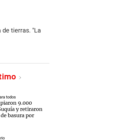
 de tierras. "La
ltimo
ra todos
mpiaron 9.000
Suquía y retiraron
 de basura por
rio