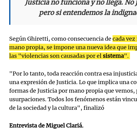
Justicia no funciona y no llega. No 
pero si entendemos la indignac
Según Ghiretti, como consecuencia de
cada vez 
mano propia, se impone una nueva idea que impl
las "violencias son causadas por el
sistema
".
"Por lo tanto, toda reacción contra esa injustici
una expresión de Justicia. Lo que implica una c
formas de Justicia por mano propia que vemos, 
usurpaciones. Todos los fenómenos están vincu
de la sociedad y la cultura", finalizó
Entrevista de Miguel Clariá.