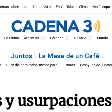
ltimas coberturas
Últimas 24 h
En YouTube
Clima
Horóscopo
Lo Último
Argentina
Córdoba
Rosario
Mundo
Juntos
La Mesa de un Café
s
Buen día para todos, menos para...
Notas
Desayuno de Juntos
 y usurpaciones