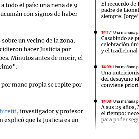
El recuerdo de 
a todo el país: una nena de 9
padre de Lione
ucumán con signos de haber
siempre, Jorge
14:17
Una mañana pa
Casabindo se p
 sobre un vecino de la zona,
Notas
Notas
No
celebración úni
idieron hacer Justicia por
y el tradiciona
e en Cadena 3
El huracán de Arequito
Cadena 3 en
pes. Minutos antes de morir, el
primo".
14:09
Una mañana pa
Una nutricionis
del desayuno i
a por mano propia se repite por
conviene priori
14:08
Una mañana pa
A sus 25 años,
iretti,
investigador y profesor
el tiempo: nece
n explicó que la Justicia es un
para poder segu
Audio.
13:57
Una mañana pa