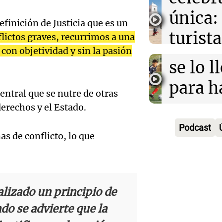
aboga
comun
única:
Pourra
finición de Justicia que es un
del Go
turista
lictos graves, recurrimos a una
Audio.
"Tres
Una mañana
 con objetividad y sin la pasión
tradic
Episodios
Volunt
se lo l
Toreo 
limpia
para h
entral que se nutre de otras
Vinch
Audio.
9.000
pregun
erechos y el Estado.
Una mañana
histori
del rí
nunca
Episodios
Podcast
s de conflicto, lo que
servil
y reti
regres
firmó 
hasta 
Una mañana
Episodios
Messi 
de bas
Audio.
alizado un principio de
prime
jornad
do se advierte que la
Gaspar