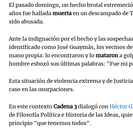
El pasado domingo, un hecho brutal estremeció 
años fue hallada
muerta
en un descampado de T
sido abusada.
Ante la indignación por el hecho y las sospechas
Notas
Notas
identificado como José Guaymás, los vecinos dec
Editorial
Mundial 2026
La Sol
mano propia: lo encontraron y lo
mataron
a gol
hombre esbozó sus últimas palabras: "Fue mi 
Esta situación de violencia extrema y de Justici
caso en las usurpaciones.
En este contexto
Cadena 3
dialogó con
Héctor Gh
de Filosofía Política e Historia de las Ideas, quie
principio "que tenemos todos".