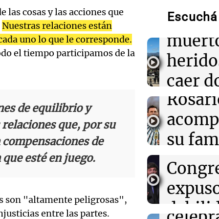
Traged
Tragedia en M
e las cosas y las acciones que
y cinco heridos
Escuchá 
Mendo
autos desde un
.
Nuestras relaciones están
Audio.
muerto
 cada uno lo que le corresponde.
13:43
Sociedad
odo el tiempo participamos de la
llegará
herido
“Santa Fe te a
de Pullaro tras
noche 
caer d
Messi
Audio.
Rosari
desde 
Propi
13:31
Una mañana pa
es de equilibrio y
Messi llegará e
acomp
puent
Rosario para a
Privad
relaciones que, por su
Audio.
familia tras la
su fami
Una mañana
en compensaciones de
revés 
Episodios
Casabi
la mue
 que esté en juego.
13:20
Sociedad
Congr
“Jorge hizo tod
prepar
papá
mensaje de Chiq
expus
muerte del pad
una
Una mañana
es son "altamente peligrosas",
Audio.
debili
Episodios
celebr
njusticias entre las partes.