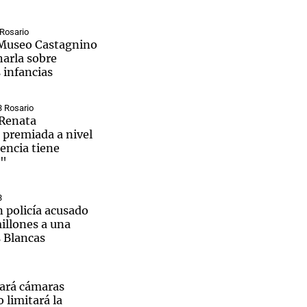
 Rosario
l Museo Castagnino
harla sobre
s infancias
Notas
tas
Notas
Venezuela de
3 Rosario
 Renata
 Groenlandia
Comprometidos
Madur
 premiada a nivel
encia tiene
s"
3
 policía acusado
illones a una
 Blancas
ará cámaras
 limitará la