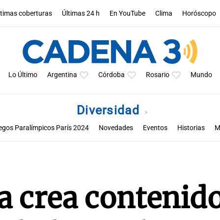
ltimas coberturas
Últimas 24 h
En YouTube
Clima
Horóscopo
Lo Último
Argentina
Córdoba
Rosario
Mundo
Diversidad
egos Paralímpicos París 2024
Novedades
Eventos
Historias
M
Historias de resiliencia y empatía desde Guatemala
 crea contenid