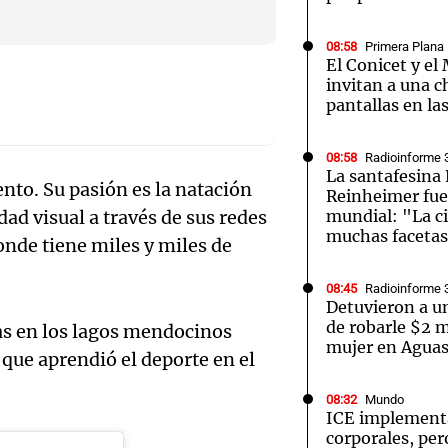
08:58
Primera Plana
El Conicet y e
invitan a una c
pantallas en la
Notas
Notas
No
08:58
Radioinforme 
La santafesina
e en Cadena 3
El huracán de Arequito
Cadena 3 en
ento. Su pasión es la natación
Reinheimer fue
ad visual a través de sus redes
mundial: "La ci
muchas faceta
onde tiene miles y miles de
08:45
Radioinforme 
Detuvieron a un
de robarle $2 m
tas en los lagos mendocinos
mujer en Aguas
que aprendió el deporte en el
08:32
Mundo
ICE implement
corporales, pero