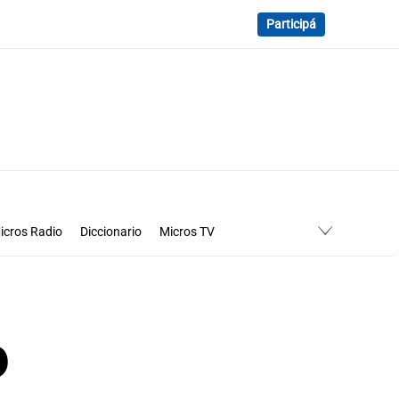
Participá
icros Radio
Diccionario
Micros TV
o