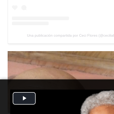
Una publicación compartida por Ceci Flores (@ceciliaf
Play
Video