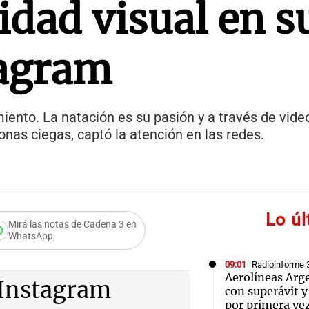
idad visual en s
tagram
miento. La natación es su pasión y a través de vid
onas ciegas, captó la atención en las redes.
Lo ú
Mirá las notas de Cadena 3 en
WhatsApp
sobre la
09:01
Radioinforme 
Aerolíneas Arg
 Instagram
con superávit 
por primera ve