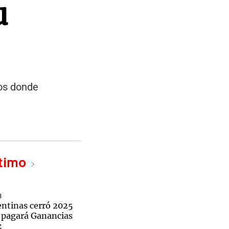
u
eos donde
ltimo
3
entinas cerró 2025
y pagará Ganancias
z