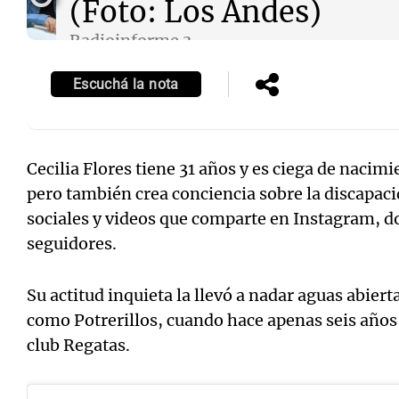
(Foto: Los Andes)
Radioinforme 3
Episodios
Escuchá la nota
Notas
Notas
Editorial
Mundial 2026
La Sol
Cecilia Flores tiene 31 años y es ciega de nacimi
pero también crea conciencia sobre la discapacid
sociales y videos que comparte en Instagram, d
seguidores.
Su actitud inquieta la llevó a nadar aguas abier
como Potrerillos, cuando hace apenas seis años 
club Regatas.