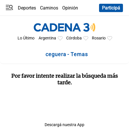
Deportes
Caminos
Opinión
Participá
Programas
Últimas coberturas
Últimas 24 h
En YouTube
Clima
Horóscopo
Lo Último
Argentina
Córdoba
Rosario
ceguera - Temas
Por favor intente realizar la búsqueda más
tarde.
Descargá nuestra App