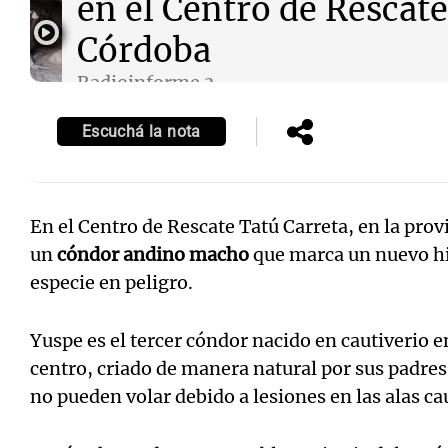
en el Centro de Rescate
Córdoba
Radioinforme 3
Episodios
Escuchá la nota
Notas
Notas
Editorial
Mundial 2026
La Sol
En el Centro de Rescate Tatú Carreta, en la pro
un
cóndor andino macho
que marca un nuevo hit
especie en peligro.
Yuspe es el tercer cóndor nacido en cautiverio en
centro, criado de manera natural por sus padre
no pueden volar debido a lesiones en las alas c