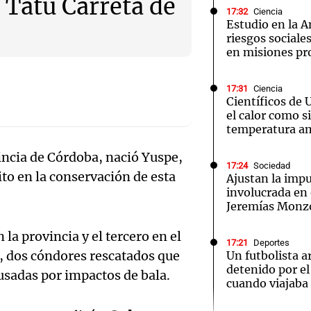
 Tatú Carreta de
17:32
Ciencia
Estudio en la A
riesgos sociale
en misiones pr
17:31
Ciencia
Notas
Notas
No
Científicos de 
el calor como si
e en Cadena 3
El huracán de Arequito
Cadena 3 en
temperatura a
vincia de Córdoba, nació Yuspe,
17:24
Sociedad
o en la conservación de esta
Ajustan la imp
involucrada en 
Jeremías Monz
 la provincia y el tercero en el
17:21
Deportes
s, dos cóndores rescatados que
Un futbolista a
detenido por e
ausadas por impactos de bala.
cuando viajaba