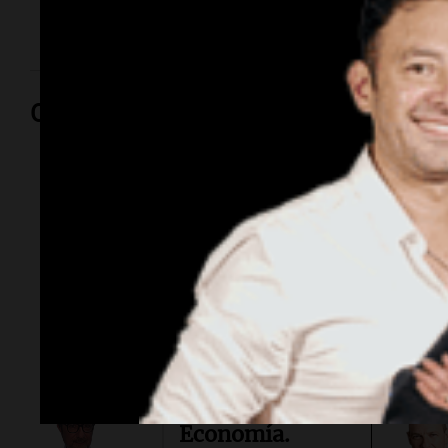
de “El Niño”.
Opinión
Por
Sergi
Por
Federico
Albarenq
Política esquina
Economía.