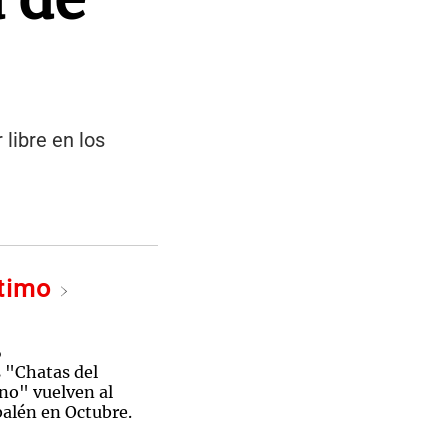
libre en los
ltimo
o
s "Chatas del
o" vuelven al
alén en Octubre.