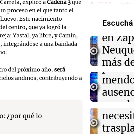
Audio.
Carreta, explicó a
Cadena 3
que
17:15
Espectáculos
Falleció Leand
un proceso en el que tanto el
regist
representante y
 huevo. Este nacimiento
51 años tras lu
Escuchá 
inusua
el centro, que ya logró la
cáncer
Audio.
en Zap
eja: Yastal, ya libre, y Camín,
Contro
ur, integrándose a una bandada
17:10
Mundo
Neuqu
El mercado labo
no.
en el
contrae: 23.0
más de
en julio
peron
tro del próximo año,
será
camio
Audio.
mendo
17:05
Espectáculos
 cielos andinos, contribuyendo a
Murió Leandro 
varado
la historia del
Bounib
ausenc
modelos que m
Panorama F
de Vil
senad
Episodios
16:50
Radioinforme 
necesi
embar
o: ¿por qué lo
Fieles celebran
Audio.
Córdoba pidien
traspl
votaci
trabajo
celebr