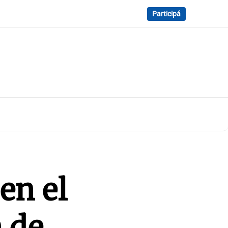
Participá
en el
 de