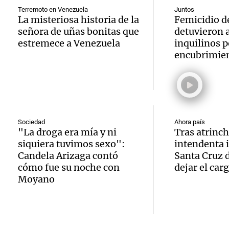
econo
Audio.
en Alt
Terremoto en Venezuela
Juntos
recaud
La misteriosa historia de la
Femicidio d
en un 
Solici
señora de uñas bonitas que
detuvieron a
Cumbr
Panorama F
estremece a Venezuela
inquilinos p
de cris
Episodios
quiebr
perito
encubrimie
econó
Lebro
analiz
Audio.
Panorama F
en med
teléfo
Episodios
Detien
una
Óscar
pareja
Sociedad
Ahora país
"La droga era mía y ni
Tras atrinch
invest
Gonzá
Audio.
Aldere
siquiera tuvimos sexo":
intendenta i
Candela Arizaga contó
Santa Cruz 
por es
Panorama F
alzobi
venta 
cómo fue su noche con
dejar el car
Episodios
pirami
Moyano
García
medic
millon
Audio.
llama a
contro
Panorama F