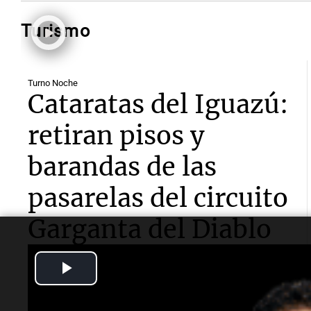
Turismo
Turno Noche
Cataratas del Iguazú:
retiran pisos y
barandas de las
pasarelas del circuito
Garganta del Diablo
Play
El intendente del Parque Nacional Iguazú, José María
Hervás, explicó a
Cadena 3
que la medida tiene la
finalidad de proteger la infraestructura ante los
Video
pronósticos de una crecida histórica por el fenómeno