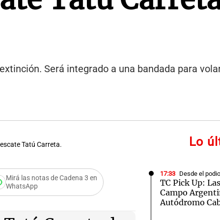
extinción. Será integrado a una bandada para volar 
Lo ú
Rescate Tatú Carreta.
17:33
Desde el podi
Mirá las notas de Cadena 3 en
TC Pick Up: La
WhatsApp
Campo Argentin
 cóndor nacido
Autódromo Cab