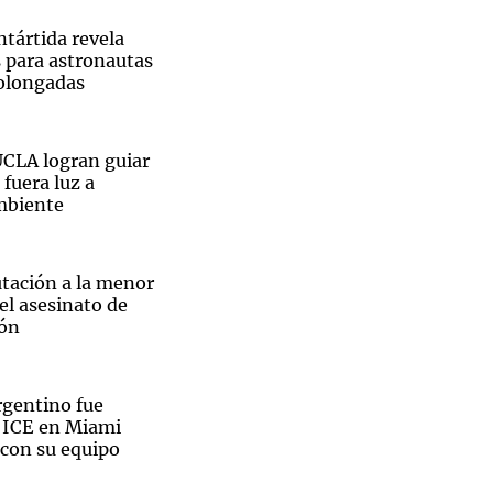
ntártida revela
s para astronautas
olongadas
Notas
tas
Notas
UCLA logran guiar
Venezuela de
 fuera luz a
 Groenlandia
Comprometidos
Madur
mbiente
utación a la menor
el asesinato de
ón
rgentino fue
l ICE en Miami
 con su equipo