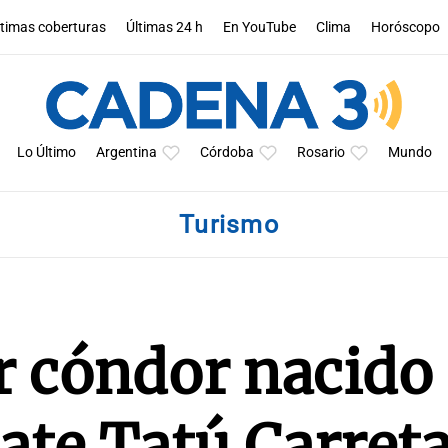
ltimas coberturas
Últimas 24 h
En YouTube
Clima
Horóscopo
Lo Último
Argentina
Córdoba
Rosario
Mundo
Turismo
r cóndor nacido 
ate Tatú Carreta