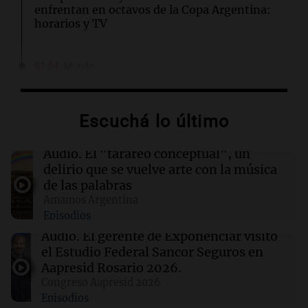
enfrentan en octavos de la Copa Argentina:
horarios y TV
01:54
Mundo
Fallecen dos soldados israelíes en Líbano,
marcando el primer incidente mortal desde
junio
Escuchá lo último
01:37
Mundo
Audio.
El "tarareo conceptual", un
Trump señala a Canadá por incendios
delirio que se vuelve arte con la música
forestales, pero los científicos advierten sobre
de las palabras
el cambio climático
Amamos Argentina
Episodios
01:30
Ciencia
Audio.
El gerente de Exponenciar visitó
Un tratamiento con THC elimina las pesadillas
el Estudio Federal Sancor Seguros en
en pacientes con PTSD, según un estudio
Aapresid Rosario 2026.
Congreso Aapresid 2026
Episodios
01:29
Ciencia