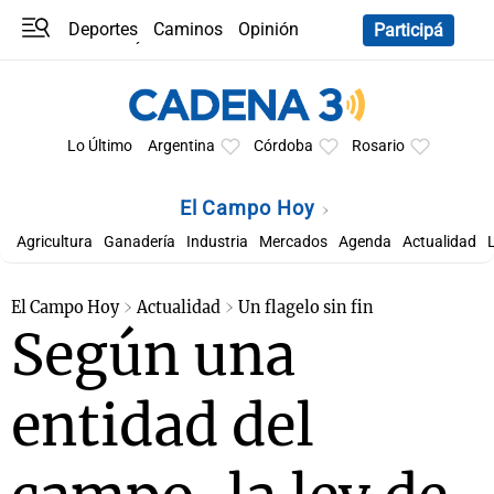
Deportes
Caminos
Opinión
Participá
Programas
Últimas coberturas
Últimas 24 h
En YouTube
Clima
Horóscopo
Lo Último
Argentina
Córdoba
Rosario
El Campo Hoy
Agricultura
Ganadería
Industria
Mercados
Agenda
Actualidad
El Campo Hoy
Actualidad
Un flagelo sin fin
Según una
entidad del