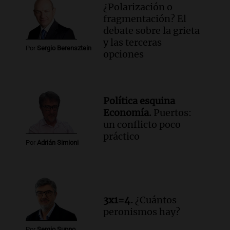
¿Polarización o
fragmentación? El
debate sobre la grieta
y las terceras
Por
Sergio Berensztein
opciones
Política esquina
Economía.
Puertos:
un conflicto poco
práctico
Por
Adrián Simioni
3x1=4.
¿Cuántos
peronismos hay?
Por
Sergio Suppo