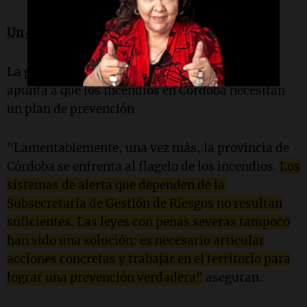
Un duro comunicado
La gacetilla difundida por la entidad rualista
apunta a que l
os incendios en Córdoba necesitan
un plan de prevención
"Lamentablemente, una vez más, la provincia de
Córdoba se enfrenta al flagelo de los incendios.
Los
sistemas de alerta que dependen de la
Subsecretaría de Gestión de Riesgos no resultan
suficientes. Las leyes con penas severas tampoco
han sido una solución: es necesario articular
acciones concretas y trabajar en el territorio para
lograr una prevención verdadera"
aseguran.