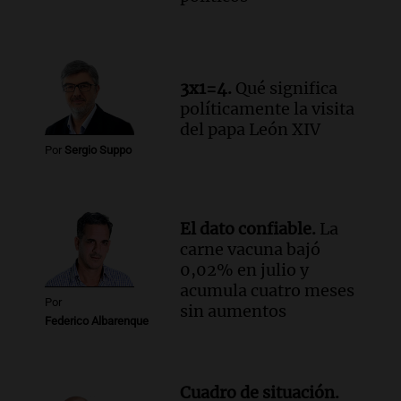
Audio.
El papamóvil de Juan Pablo II
revive con la visita de León XIV y una
historia nacida en Córdoba
Viva la Radio
3x1=4.
Qué significa
Episodios
políticamente la visita
Audio.
Monseñor Fenoy celebra la visita
del papa León XIV
de León XIV a Argentina y reflexiona
Por
Sergio Suppo
sobre su impacto espiritual
Panorama Federal
Episodios
El dato confiable.
La
Audio.
El ministro de Economía de Santa
carne vacuna bajó
Fe relativiza el impacto del fallo sobre
0,02% en julio y
jubilaciones en la provincia
acumula cuatro meses
Panorama Federal
Por
sin aumentos
Episodios
Federico Albarenque
Cuadro de situación.