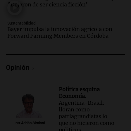
Federal Sancor Seguros y adelantó su
"Dejaron de ser ciencia ficción"
nuevo tema a Cadena 3 Rosario.
Viva la Radio Rosario
Sustentabilidad
Episodios
Bayer impulsa la innovación agrícola con
Audio.
Cierre del Paso Internacional
Forward Farming Members en Córdoba
Cristo Redentor por acumulación de
nieve se extiende a 22 días
Panorama Federal
Episodios
Opinión
Audio.
Estudiantes de Italia realizan
prácticas docentes en Córdoba para
enriquecer su formación educativa
Panorama Federal
Política esquina
Episodios
Economía.
Argentina-Brasil:
Audio.
La Universidad de Milán y su
lloran como
colaboración con la municipalidad para
patriagrandistas lo
la educación y parques
que no hicieron como
Panorama Federal
Por
Adrián Simioni
politicos
Episodios