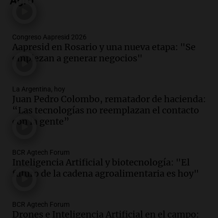
Agro
al mercado argentino
Panorama Federal
Episodios
Congreso Aapresid 2026
Audio.
Perito Moreno recibe la Copa
Aapresid en Rosario y una nueva etapa: "Se
Mundial de Natación de Invierno con
empiezan a generar negocios"
récords y atletas de 20 países
Amamos Argentina
Episodios
La Argentina, hoy
Audio.
Conductor imputado por
Juan Pedro Colombo, rematador de hacienda:
accidente fatal en San Luis dejó tres
“Las tecnologías no reemplazan el contacto
jóvenes muertos y un herido grave
con la gente”
Panorama Federal
Episodios
BCR Agtech Forum
Audio.
Historiador de la UBA celebró la
Inteligencia Artificial y biotecnología: "El
marcha atrás en la Ley de Tierras:
futuro de la cadena agroalimentaria es hoy"
“Frenamos un saqueo de recursos”
Amamos Argentina
Episodios
BCR Agtech Forum
Audio.
Ahyre estuvo en el Estudio
Drones e Inteligencia Artificial en el campo: