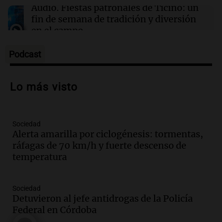
Contaminación del aire podría agravar la
Audio.
Fiestas patronales de Ticino: un
artritis reumatoide y provocar brotes
fin de semana de tradición y diversión
dolorosos
en el campo
Panorama Federal
Episodios
Podcast
Audio.
Preparativos para la feria en La
Bulalle, Córdoba: actividades y horarios
Lo más visto
de apertura
Panorama Federal
Episodios
Sociedad
Audio.
Río Gallegos enfrenta secuelas de
Alerta amarilla por ciclogénesis: tormentas,
lluvias, senadores manifiestan
ráfagas de 70 km/h y fuerte descenso de
oposición a ley de tierras
temperatura
Panorama Federal
Episodios
Audio.
Mendoza celebra la apertura del
Sociedad
centro de esquí Penitentes Park tras
Detuvieron al jefe antidrogas de la Policía
siete años de cierre por falta de nieve
Federal en Córdoba
Panorama Federal