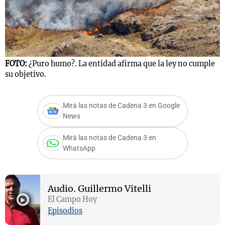
Notas
s
Notas
FOTO:
¿Puro humo?. La entidad afirma que la ley no cumple
La Sole en
su objetivo.
ial
Mundial 2026
Cadena 3
Mirá las notas de Cadena 3 en Google
News
Mirá las notas de Cadena 3 en
WhatsApp
Audio.
Guillermo Vitelli
El Campo Hoy
Episodios