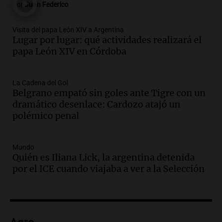
Por
Juan Federico
Episodios
Audio.
Madres en Rosario piden por la
Visita del papa León XIV a Argentina
Lugar por lugar: qué actividades realizará el
ley Joaquín.
papa León XIV en Córdoba
Viva la Radio Rosario
Episodios
Audio.
Juan Pedro Colombo, rematador
La Cadena del Gol
Belgrano empató sin goles ante Tigre con un
de hacienda: “Las tecnologías no
dramático desenlace: Cardozo atajó un
reemplazan el contacto con la gente”
polémico penal
La Argentina, hoy
Episodios
Audio.
Un trabajador herido tras caer a
Mundo
Quién es Iliana Lick, la argentina detenida
un pozo de 17 metros en Nueva Córdoba
por el ICE cuando viajaba a ver a la Selección
Panorama Federal
Episodios
Audio.
Lanzamiento del Tigo 7 CSH: el
nuevo híbrido enchufable de Chery llega