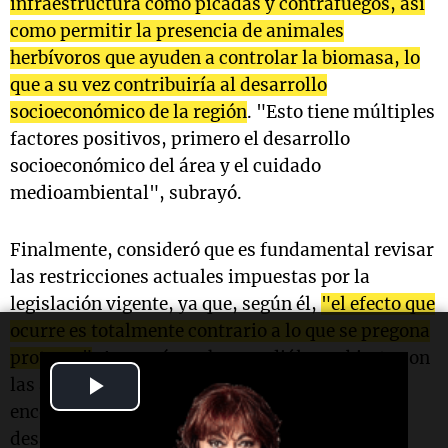
infraestructura como picadas y contrafuegos, así
como permitir la presencia de animales
herbívoros que ayuden a controlar la biomasa, lo
que a su vez contribuiría al desarrollo
socioeconómico de la región
. "Esto tiene múltiples
factores positivos, primero el desarrollo
socioeconómico del área y el cuidado
medioambiental", subrayó.
Finalmente, consideró que es fundamental revisar
las restricciones actuales impuestas por la
legislación vigente, ya que, según él,
"el efecto que
ocurre es totalmente contrario a lo que se pregona
proteger"
. Aseguró que hay un diálogo abierto con
Play
las autoridades provinciales y que es necesario
encontrar un punto común para abordar estos
Video
desafíos de manera coordinada.