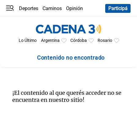
Deportes
Caminos
Opinión
Participá
Programas
Últimas coberturas
Últimas 24 h
En YouTube
Clima
Horóscopo
Lo Último
Argentina
Córdoba
Rosario
Contenido no encontrado
¡El contenido al que querés acceder no se
encuentra en nuestro sitio!