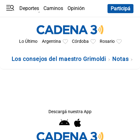
Deportes
Caminos
Opinión
Participá
Programas
Últimas coberturas
Últimas 24 h
En YouTube
Clima
Horóscopo
Lo Último
Argentina
Córdoba
Rosario
Los consejos del maestro Grimoldi
Notas
Descargá nuestra App