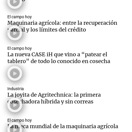
El campo hoy
Maquinaria agrícola: entre la recuperación
Notas
parcial y los límites del crédito
s
Notas
La Sole en
ial
Mundial 2026
Cadena 3
El campo hoy
La nueva CASE iH que vino a “patear el
tablero” de todo lo conocido en cosecha
Industria
La joyita de Agritechnica: la primera
cosechadora híbrida y sin correas
El campo hoy
La meca mundial de la maquinaria agrícola