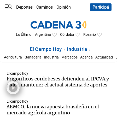
Deportes
Caminos
Opinión
Participá
Programas
Últimas coberturas
Últimas 24 h
En YouTube
Clima
Horóscopo
Lo Último
Argentina
Córdoba
Rosario
El Campo Hoy
Industria
Agricultura
Ganadería
Industria
Mercados
Agenda
Actualidad
El campo hoy
Frigoríficos cordobeses defienden al IPCVA y
piden mantener el actual sistema de aportes
El campo hoy
AEMCO, la nueva apuesta brasileña en el
mercado agrícola argentino