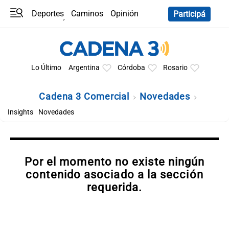
Deportes
Caminos
Opinión
Participá
Programas
Últimas coberturas
Últimas 24 h
En YouTube
Clima
Horóscopo
Lo Último
Argentina
Córdoba
Rosario
Cadena 3 Comercial
Novedades
Insights
Novedades
Por el momento no existe ningún
contenido asociado a la sección
requerida.