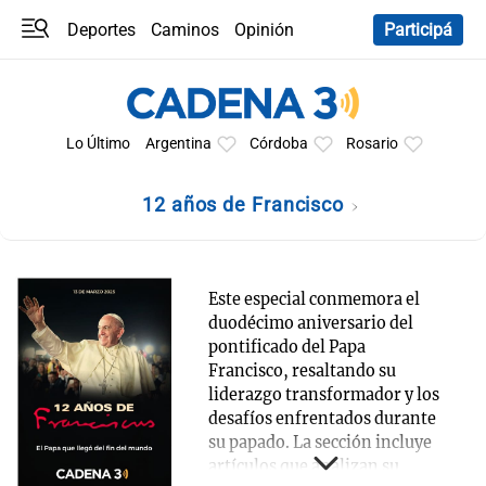
Deportes
Caminos
Opinión
Participá
Programas
Últimas coberturas
Últimas 24 h
En YouTube
Clima
Horóscopo
Lo Último
Argentina
Córdoba
Rosario
12 años de Francisco
Este especial conmemora el
duodécimo aniversario del
pontificado del Papa
Francisco, resaltando su
liderazgo transformador y los
desafíos enfrentados durante
su papado. La sección incluye
artículos que analizan su