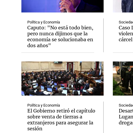
Política y Economía
Socieda
Caputo: "No está todo bien,
Caso 
pero nunca dijimos que la
violen
economía se solucionaba en
cárcel
Notas
Notas
dos años"
Editorial
Mundial 2026
La Sol
Política y Economía
Socieda
El Gobierno retiró el capítulo
Desar
sobre venta de tierras a
Lugan
extranjeros para asegurar la
droga
sesión