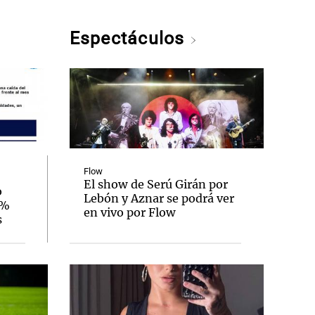
Espectáculos
Flow
El show de Serú Girán por
o
Lebón y Aznar se podrá ver
3%
en vivo por Flow
s