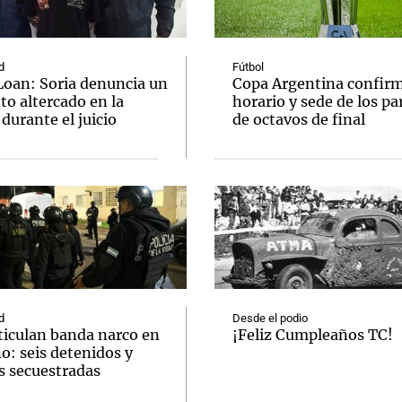
d
Fútbol
Loan: Soria denuncia un
Copa Argentina confir
to altercado en la
horario y sede de los pa
 durante el juicio
de octavos de final
Notas
Notas
No
e en Cadena 3
El huracán de Arequito
Cadena 3 en
d
Desde el podio
ticulan banda narco en
¡Feliz Cumpleaños TC!
o: seis detenidos y
s secuestradas