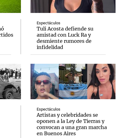
Espectáculos
mó
Tuli Acosta defiende su
rtidos
amistad con Luck Ra y
Notas
desmiente rumores de
tas
Notas
infidelidad
Venezuela de
 Groenlandia
Comprometidos
Madur
Espectáculos
Artistas y celebridades se
oponen a la Ley de Tierras y
convocan a una gran marcha
en Buenos Aires