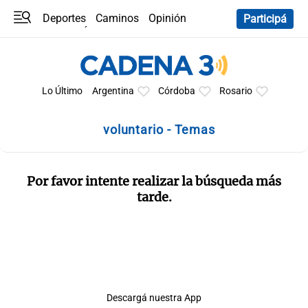
Deportes
Caminos
Opinión
Participá
Programas
Últimas coberturas
Últimas 24 h
En YouTube
Clima
Horóscopo
Lo Último
Argentina
Córdoba
Rosario
voluntario - Temas
Por favor intente realizar la búsqueda más
tarde.
Descargá nuestra App