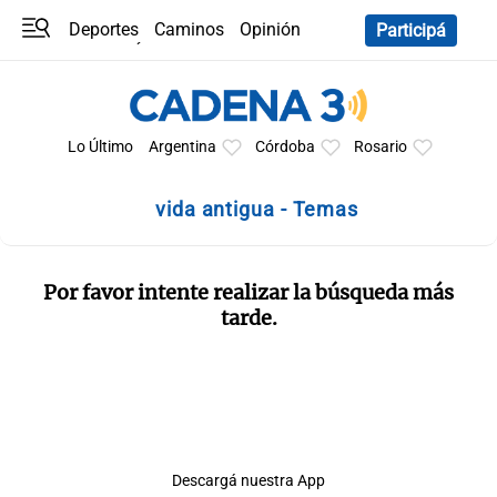
Deportes
Caminos
Opinión
Participá
Programas
Últimas coberturas
Últimas 24 h
En YouTube
Clima
Horóscopo
Lo Último
Argentina
Córdoba
Rosario
vida antigua - Temas
Por favor intente realizar la búsqueda más
tarde.
Descargá nuestra App