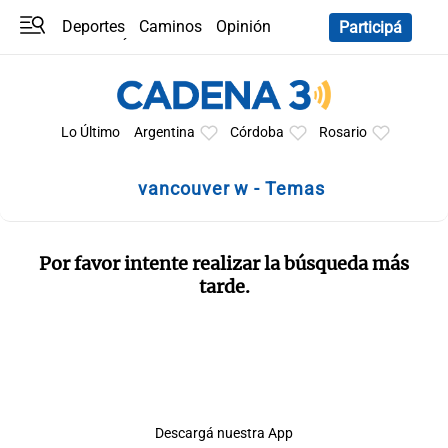
Deportes
Caminos
Opinión
Participá
Programas
Últimas coberturas
Últimas 24 h
En YouTube
Clima
Horóscopo
Lo Último
Argentina
Córdoba
Rosario
vancouver w - Temas
Por favor intente realizar la búsqueda más
tarde.
Descargá nuestra App