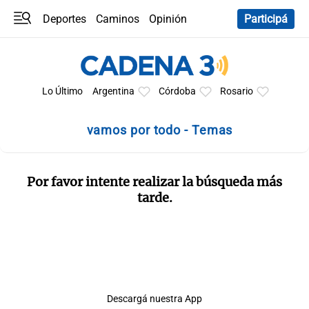
Deportes
Caminos
Opinión
Participá
Programas
Últimas coberturas
Últimas 24 h
En YouTube
Clima
Horóscopo
Lo Último
Argentina
Córdoba
Rosario
vamos por todo - Temas
Por favor intente realizar la búsqueda más
tarde.
Descargá nuestra App