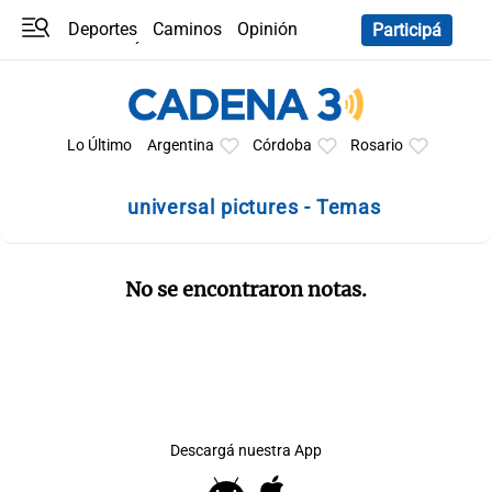
Deportes
Caminos
Opinión
Participá
Programas
Últimas coberturas
Últimas 24 h
En YouTube
Clima
Horóscopo
Lo Último
Argentina
Córdoba
Rosario
universal pictures - Temas
No se encontraron notas.
Descargá nuestra App