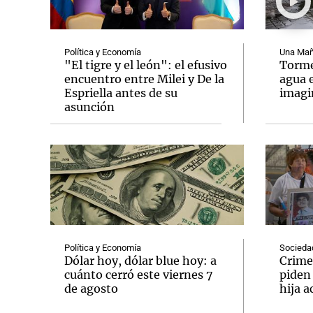
Política y Economía
Una Mañ
"El tigre y el león": el efusivo
Tormen
encuentro entre Milei y De la
agua 
Espriella antes de su
imag
Notas
Notas
asunción
Editorial
Mundial 2026
La Sol
Política y Economía
Socieda
Dólar hoy, dólar blue hoy: a
Crime
cuánto cerró este viernes 7
piden
de agosto
hija a