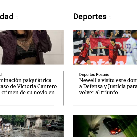
edad
Deportes
d
Deportes Rosario
minación psiquiátrica
Newell's visita este do
caso de Victoria Cantero
a Defensa y Justicia par
l crimen de su novio en
volver al triunfo
o