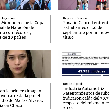
Argentina
Deportes Rosario
o Moreno recibe la Copa
Rosario Central enfrent
al de Natación de
Estudiantes el 26 de
rno con récords y
septiembre por un nue
Notas
Notas
No
s de 20 países
título
e en Cadena 3
El huracán de Arequito
Cadena 3 en
Desde el podio
d
Industria Automotriz:
can la primera imagen
Patentamientos de Juli
joven arrestada por el
indicaron caída del 30,
idio de Matías Álvarez
respecto del mismo me
ia en Chaco
2025