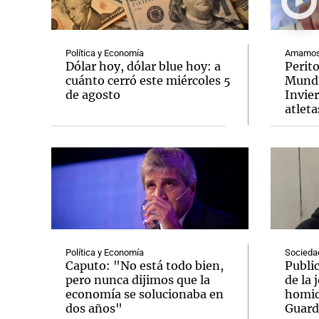
Política y Economía
Amamos 
Dólar hoy, dólar blue hoy: a
Perit
cuánto cerró este miércoles 5
Mundi
de agosto
Invie
Notas
Notas
atleta
Editorial
Mundial 2026
La Sol
Política y Economía
Socieda
Caputo: "No está todo bien,
Publi
pero nunca dijimos que la
de la 
economía se solucionaba en
homic
dos años"
Guard