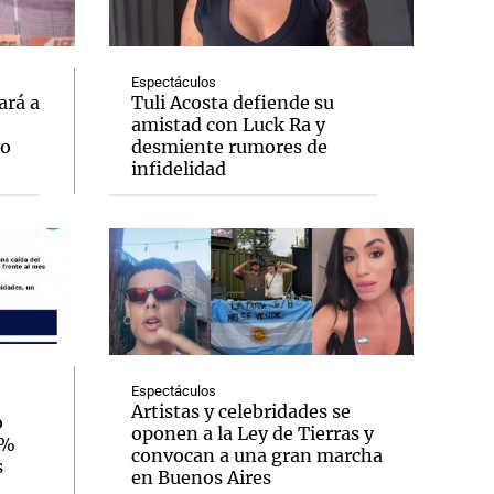
Espectáculos
ará a
Tuli Acosta defiende su
amistad con Luck Ra y
Notas
vo
desmiente rumores de
tas
Notas
infidelidad
Venezuela de
 Groenlandia
Comprometidos
Madur
Espectáculos
Artistas y celebridades se
o
oponen a la Ley de Tierras y
3%
convocan a una gran marcha
s
en Buenos Aires