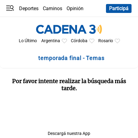
Deportes
Caminos
Opinión
Participá
Programas
Últimas coberturas
Últimas 24 h
En YouTube
Clima
Horóscopo
Lo Último
Argentina
Córdoba
Rosario
temporada final - Temas
Por favor intente realizar la búsqueda más
tarde.
Descargá nuestra App