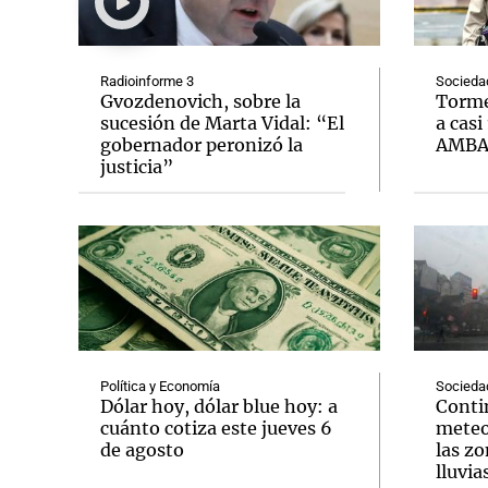
Radioinforme 3
Socieda
Gvozdenovich, sobre la
Torme
sucesión de Marta Vidal: “El
a casi
gobernador peronizó la
AMB
Notas
Notas
justicia”
Editorial
Mundial 2026
La Sol
Política y Economía
Socieda
Dólar hoy, dólar blue hoy: a
Conti
cuánto cotiza este jueves 6
meteo
de agosto
las zo
lluvia