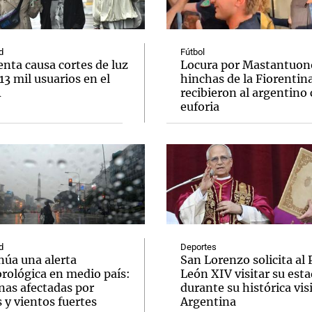
d
Fútbol
nta causa cortes de luz
Locura por Mastantuono
 13 mil usuarios en el
hinchas de la Fiorentin
A
recibieron al argentino
Notas
Notas
No
euforia
e en Cadena 3
El huracán de Arequito
Cadena 3 en
d
Deportes
núa una alerta
San Lorenzo solicita al
rológica en medio país:
León XIV visitar su esta
nas afectadas por
durante su histórica visi
s y vientos fuertes
Argentina