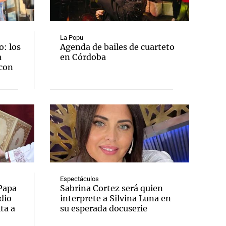
La Popu
: los
Agenda de bailes de cuarteto
a
en Córdoba
Notas
 con
tas
Notas
Venezuela de
 Groenlandia
Comprometidos
Madur
Espectáculos
 Papa
Sabrina Cortez será quien
dio
interprete a Silvina Luna en
ta a
su esperada docuserie