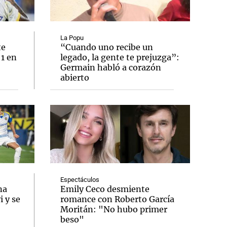
La Popu
te
“Cuando uno recibe un
 1 en
legado, la gente te prejuzga”:
Notas
Germain habló a corazón
tas
Notas
abierto
Venezuela de
 Groenlandia
Comprometidos
Madur
Espectáculos
na
Emily Ceco desmiente
 y se
romance con Roberto García
Moritán: "No hubo primer
beso"