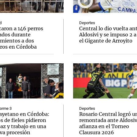
d
Deportes
taron a 146 perros
Central lo dio vuelta an
ados durante
Aldosivi y se impuso 2 a
amientos a dos
el Gigante de Arroyito
Notas
Notas
No
eros en Córdoba
e en Cadena 3
El huracán de Arequito
Cadena 3 en
forme 3
Deportes
ayetano en Córdoba:
Rosario Central logró u
s de fieles pidieron
remontada ante Aldosivi
az y trabajo en una
afianza en el Torneo
va procesión
Clausura 2026