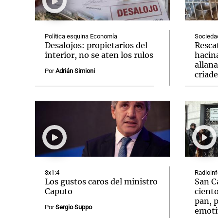
Política esquina Economía
Socieda
Desalojos: propietarios del
Resca
interior, no se aten los rulos
hacin
allan
Notas
Notas
Por
Adrián Simioni
criad
Editorial
Mundial 2026
La Sol
3x1:4
Radioin
Los gustos caros del ministro
San C
Caputo
ciento
pan, p
Por
Sergio Suppo
emoti