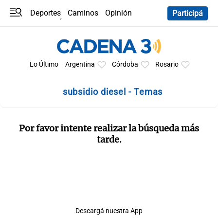
Deportes
Caminos
Opinión
Participá
Programas
Últimas coberturas
Últimas 24 h
En YouTube
Clima
Horóscopo
Lo Último
Argentina
Córdoba
Rosario
subsidio diesel - Temas
Por favor intente realizar la búsqueda más
tarde.
Descargá nuestra App