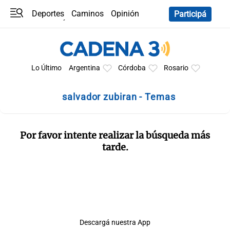
Deportes
Caminos
Opinión
Participá
Programas
Últimas coberturas
Últimas 24 h
En YouTube
Clima
Horóscopo
Lo Último
Argentina
Córdoba
Rosario
salvador zubiran - Temas
Por favor intente realizar la búsqueda más
tarde.
Descargá nuestra App