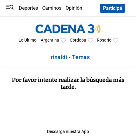
Deportes
Caminos
Opinión
Participá
Programas
Últimas coberturas
Últimas 24 h
En YouTube
Clima
Horóscopo
Lo Último
Argentina
Córdoba
Rosario
rinaldi - Temas
Por favor intente realizar la búsqueda más
tarde.
Descargá nuestra App