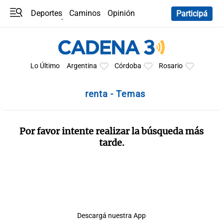
Deportes
Caminos
Opinión
Participá
Programas
Últimas coberturas
Últimas 24 h
En YouTube
Clima
Horóscopo
Lo Último
Argentina
Córdoba
Rosario
renta - Temas
Por favor intente realizar la búsqueda más
tarde.
Descargá nuestra App