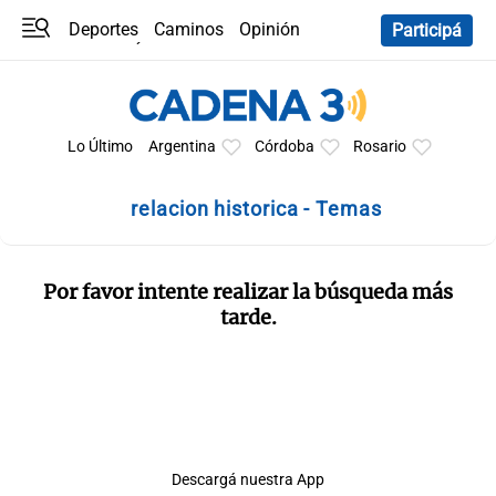
Deportes
Caminos
Opinión
Participá
Programas
Últimas coberturas
Últimas 24 h
En YouTube
Clima
Horóscopo
Lo Último
Argentina
Córdoba
Rosario
relacion historica - Temas
Por favor intente realizar la búsqueda más
tarde.
Descargá nuestra App