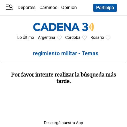
Deportes
Caminos
Opinión
Participá
Programas
Últimas coberturas
Últimas 24 h
En YouTube
Clima
Horóscopo
Lo Último
Argentina
Córdoba
Rosario
regimiento militar - Temas
Por favor intente realizar la búsqueda más
tarde.
Descargá nuestra App