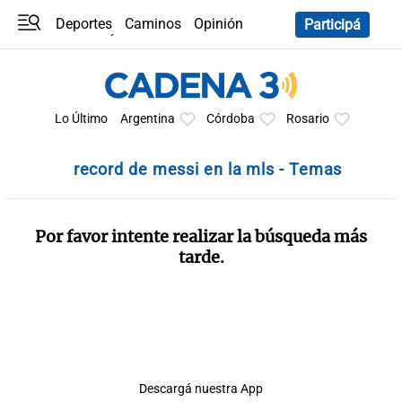
Deportes
Caminos
Opinión
Participá
Programas
Últimas coberturas
Últimas 24 h
En YouTube
Clima
Horóscopo
Lo Último
Argentina
Córdoba
Rosario
record de messi en la mls - Temas
Por favor intente realizar la búsqueda más
tarde.
Descargá nuestra App